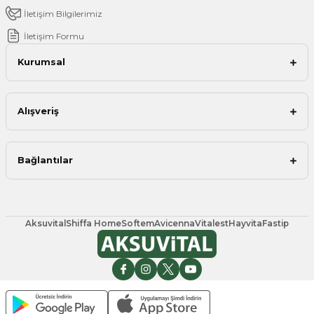
İletişim Bilgilerimiz
İletişim Formu
Kurumsal
Alışveriş
Bağlantılar
Aksuvital
Shiffa Home
Softem
Avicenna
Vitalest
Hayvita
Fastip