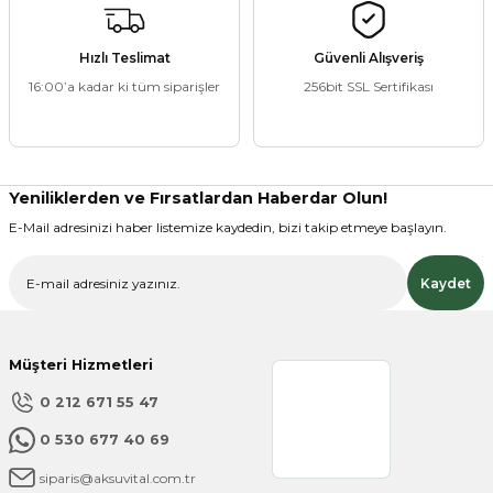
Hızlı Teslimat
Güvenli Alışveriş
16:00’a kadar ki tüm siparişler
256bit SSL Sertifikası
ZANE ÜRÜNLERİ
ORCU BESİNLERİ
Yeniliklerden ve Fırsatlardan Haberdar Olun!
E-Mail adresinizi haber listemize kaydedin, bizi takip etmeye başlayın.
Kaydet
Müşteri Hizmetleri
0 212 671 55 47
0 530 677 40 69
siparis@aksuvital.com.tr