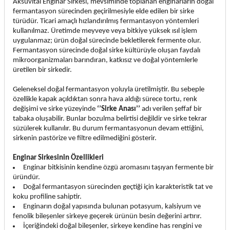
Aksuvital Enginar Sirkesi, mevsiminde toplanan enginarların doğal
fermantasyon sürecinden geçirilmesiyle elde edilen bir sirke
türüdür. Ticari amaçlı hızlandırılmış fermantasyon yöntemleri
kullanılmaz. Üretimde meyveye veya bitkiye yüksek ısıl işlem
uygulanmaz; ürün doğal sürecinde bekletilerek fermente olur.
Fermantasyon sürecinde doğal sirke kültürüyle oluşan faydalı
mikroorganizmaları barındıran, katkısız ve doğal yöntemlerle
üretilen bir sirkedir.
Geleneksel doğal fermantasyon yoluyla üretilmiştir. Bu sebeple
özellikle kapak açıldıktan sonra hava aldığı sürece tortu, renk
değişimi ve sirke yüzeyinde
‘’Sirke Anası’’
adı verilen şeffaf bir
tabaka oluşabilir. Bunlar bozulma belirtisi değildir ve sirke tekrar
süzülerek kullanılır. Bu durum fermantasyonun devam ettiğini,
sirkenin pastörize ve filtre edilmediğini gösterir.
Enginar Sirkesinin Özellikleri
Enginar bitkisinin kendine özgü aromasını taşıyan fermente bir
üründür.
Doğal fermantasyon sürecinden geçtiği için karakteristik tat ve
koku profiline sahiptir.
Enginarın doğal yapısında bulunan potasyum, kalsiyum ve
fenolik bileşenler sirkeye geçerek ürünün besin değerini artırır.
İçeriğindeki doğal bileşenler, sirkeye kendine has rengini ve