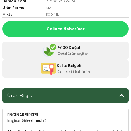
Barkod Kodu
8690088035784
Ürün Formu
Sıvı
Miktar
500 ML
ZANE ÜRÜNLERİ
Gelince Haber Ver
ORCU BESİNLERİ
%100 Doğal
Doğal ürün çeşitleri
Kalite Belgeli
Kalite sertifikalı ürün
Ürün Bilgisi
ENGİNAR SİRKESİ
Enginar Sirkesi nedir?