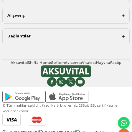
Alışveriş
Bağlantılar
Aksuvital
Shiffa Home
Softem
Avicenna
Vitalest
Hayvita
Fastip
© Tüm hakları saklıdır. Kredi kartı bilgileriniz 256bit SSL sertifikası ile
korunmaktadır.