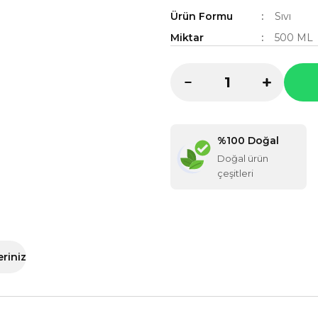
Ürün Formu
Sıvı
Miktar
500 ML
%100 Doğal
Doğal ürün
çeşitleri
eriniz