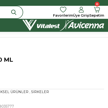
0
Favorilerim
Üye Girişi
Sepetim
0 ML
KSEL ÜRÜNLER
,
SİRKELER
8035777