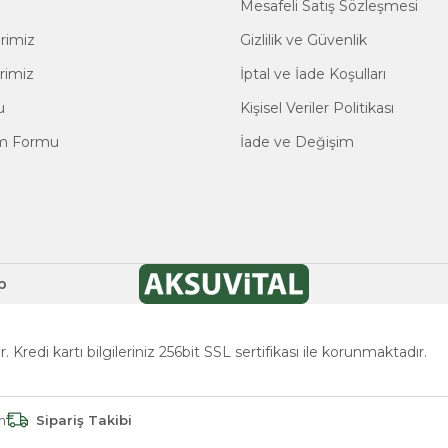
Mesafeli Satış Sözleşmesi
erimiz
Gizlilik ve Güvenlik
erimiz
İptal ve İade Koşulları
u
Kişisel Veriler Politikası
im Formu
İade ve Değişim
p
. Kredi kartı bilgileriniz 256bit SSL sertifikası ile korunmaktadır.
im
Sipariş Takibi