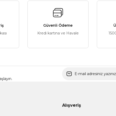
riş
Güvenli Ödeme
Ü
ikası
Kredi kartına ve Havale
150
Gönder
şlayın.
Alışveriş