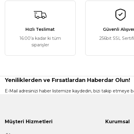
Bu ürüne benzer farklı alternatifler olmalı.
Hızlı Teslimat
Güvenli Alışve
16:00’a kadar ki tüm
256bit SSL Sertif
siparişler
Yeniliklerden ve Fırsatlardan Haberdar Olun!
E-Mail adresinizi haber listemize kaydedin, bizi takip etmeye ba
Müşteri Hizmetleri
Kurumsal