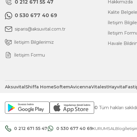
0 212 671 55 47
Hakkımızda
Kalite Belgel
0 530 677 40 69
İletişim Bilgil
siparis@aksuvital.com.tr
İletişim Form
İletişim Bilgilerimiz
Havale Bildir
İletişim Formu
Aksuvital
Shiffa Home
Softem
Avicenna
Vitalest
Hayvita
Fasti
© Tüm hakları saklıdır
0 212 671 55 47
0 530 677 40 69
KURUMSAL
Blog
İletiş