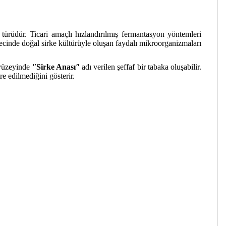
türüdür. Ticari amaçlı hızlandırılmış fermantasyon yöntemleri
cinde doğal sirke kültürüyle oluşan faydalı mikroorganizmaları
e yüzeyinde
ʺSirke Anasıʺ
adı verilen şeffaf bir tabaka oluşabilir.
re edilmediğini gösterir.