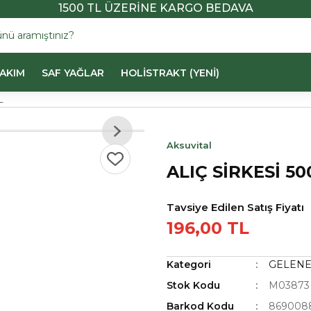
1500 TL ÜZERİNE KARGO BEDAVA
BAKIM
SAF YAĞLAR
HOLİSTRAKT (YENİ)
L
Aksuvital
ALIÇ SİRKESİ 50
Tavsiye Edilen Satış Fiyatı
196,00 TL
Kategori
GELENE
Stok Kodu
M03873
Barkod Kodu
869008