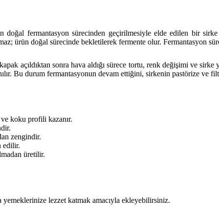
n doğal fermantasyon sürecinden geçirilmesiyle elde edilen bir sirke 
z; ürün doğal sürecinde bekletilerek fermente olur. Fermantasyon süre
 kapak açıldıktan sonra hava aldığı sürece tortu, renk değişimi ve sirk
nılır. Bu durum fermantasyonun devam ettiğini, sirkenin pastörize ve filt
ve koku profili kazanır.
dir.
dan zengindir.
edilir.
lmadan üretilir.
ya yemeklerinize lezzet katmak amacıyla ekleyebilirsiniz.