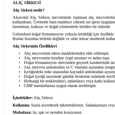
ALIÇ SİRKESİ
Alıç Sirkesi nedir?
Aksuvital Alıç Sirkesi, mevsiminde toplanan alıç meyvelerini
kullanılmaz. Üretimde ham maddeye yüksek ısıl işlem uygulanma
barındıran, katkısız ve doğal yöntemlerle üretilen bir sirkedir.
Geleneksel doğal fermantasyon yoluyla üretildiği için özellikle
Bunlar bozulma belirtisi değildir ve sirke tekrar süzülerek kulla
Alıç Sirkesinin Özellikleri
•
Alıç meyvesinin etken maddelerinden elde edilmiştir.
•
Alıç meyvesinin kendine özgü aroması ve tadını taşır.
•
Doğal fermantasyon sürecinden geçerek karakteristik tat 
•
Alıç meyvesi antioksidan ve C vitamini açısından zengin
•
İçeriğindeki sirke anasından kaynaklı antioksidan açısın
•
Doğal içeriği sayesinde günlük beslenme rutininde tercih 
•
Herhangi bir renklendirici, tatlandırıcı veya katkı kullanı
•
GMP standartlarına uygun olarak üretilmiştir.
İçindekiler:
Alıç Sirkesi
Kullanım:
Suyla seyrelterek tüketebilirsiniz. Salatalarınıza ve
Muhafaza:
Isı, ışık ve nemden koruyunuz.