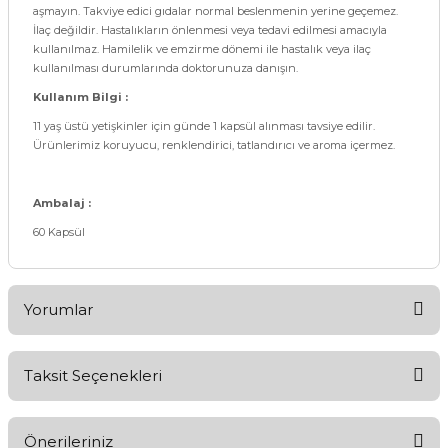
aşmayın. Takviye edici gıdalar normal beslenmenin yerine geçemez.
İlaç değildir. Hastalıkların önlenmesi veya tedavi edilmesi amacıyla
kullanılmaz. Hamilelik ve emzirme dönemi ile hastalık veya ilaç
kullanılması durumlarında doktorunuza danışın.
Kullanım Bilgi :
11 yaş üstü yetişkinler için günde 1 kapsül alınması tavsiye edilir.
Ürünlerimiz koruyucu, renklendirici, tatlandırıcı ve aroma içermez.
Ambalaj :
60 Kapsül
Yorumlar
Taksit Seçenekleri
Bu ürüne ilk yorumu siz yapın!
Önerileriniz