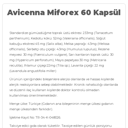
Avicenna Miforex 60 Kapsül
Standardize gümüsdüğme toprak üstü ektresi: 233mg (Tanacetum
parthenium), Kediotu kökü: 52mg (Valeriana officinalis), Söğüt
kabuğu ekstresi:45 mg (Salix alba), Melisa yaprağı: 43mg (Melissa
officinalis), Serbetçi otu çiçeği: 43mg (Humulus lupulus), Rezene
meyvesi: 30 mg (Foeniculum vulgare), Sarı kantaron toprak üstü: 30
mg (Hypericum perforatum), Mayıs papatyası:30 mg (Matricaria
recutita), Ihlamur çiçegi:22mg (Tilia sp.), Lavanta çiçeği: 22 mg
(Lavandula angustifolia miller)
Ürünün içeriğindeki bileşenlere alerjisi olanlarda ve hassas kişilerde
alerjik reaksiyonlara sebep olabilmektedir. Kronik rahatsızlığı olanlarda
ve düzenli ilaç kullanan kişilerde doktor kontrolü olmadan
kullanılması önerilmemektedir.
Menşe ülke: Türkiye (Gıdanın ana bileşeninin menşe ülkesi gıdanın
menşe ülkesinden farklıdır).
İşletme Kayıt No: TR-34-K-048026.
Takviye edici gıda olarak tüketilir. Tavsiye edilen günlük porsiyonu