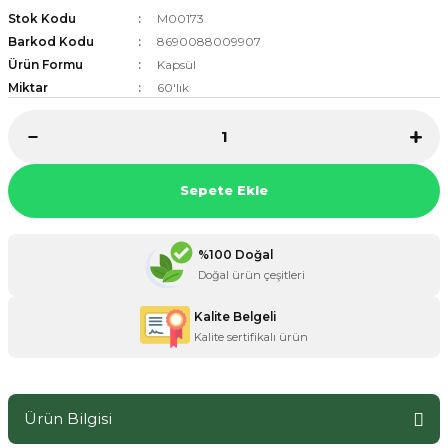
Stok Kodu
M00173
Barkod Kodu
8690088009907
Ürün Formu
Kapsül
Miktar
60'lık
ZANE ÜRÜNLERİ
ORCU BESİNLERİ
Sepete Ekle
%100 Doğal
Doğal ürün çeşitleri
Kalite Belgeli
Kalite sertifikalı ürün
Ürün Bilgisi