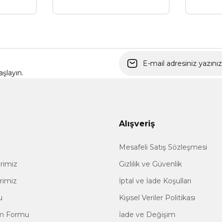
Gönder
şlayın.
Alışveriş
Mesafeli Satış Sözleşmesi
erimiz
Gizlilik ve Güvenlik
erimiz
İptal ve İade Koşulları
u
Kişisel Veriler Politikası
im Formu
İade ve Değişim