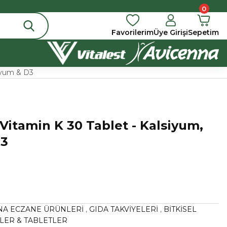
0
Favorilerim
Üye Girişi
Sepetim
zyum & D3
Vitamin K 30 Tablet - Kalsiyum,
3
NA ECZANE ÜRÜNLERİ
,
GIDA TAKVİYELERİ
,
BİTKİSEL
LER & TABLETLER