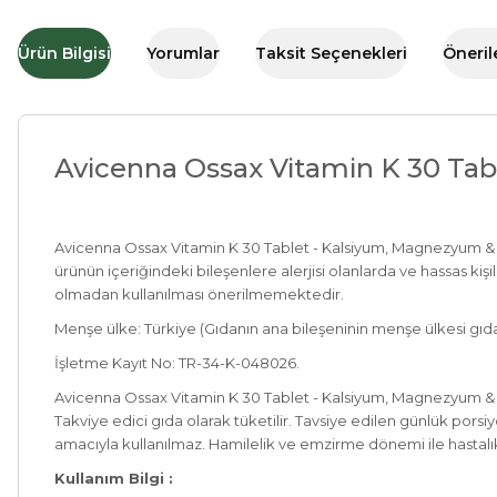
Ürün Bilgisi
Yorumlar
Taksit Seçenekleri
Öneril
Avicenna Ossax Vitamin K 30 Ta
Avicenna Ossax Vitamin K 30 Tablet - Kalsiyum, Magnezyum &
ürünün içeriğindeki bileşenlere alerjisi olanlarda ve hassas kiş
olmadan kullanılması önerilmemektedir.
Menşe ülke: Türkiye (Gıdanın ana bileşeninin menşe ülkesi gıda
İşletme Kayıt No: TR-34-K-048026.
Avicenna Ossax Vitamin K 30 Tablet - Kalsiyum, Magnezyum &
Takviye edici gıda olarak tüketilir. Tavsiye edilen günlük por
amacıyla kullanılmaz. Hamilelik ve emzirme dönemi ile hastalı
Kullanım Bilgi :