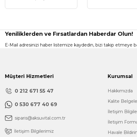
Yeniliklerden ve Fırsatlardan Haberdar Olun!
E-Mail adresinizi haber listemize kaydedin, bizi takip etmeye ba
Müşteri Hizmetleri
Kurumsal
0 212 671 55 47
Hakkımızda
Kalite Belgel
0 530 677 40 69
İletişim Bilgil
siparis@aksuvital.com.tr
İletişim Form
İletişim Bilgilerimiz
Havale Bildir