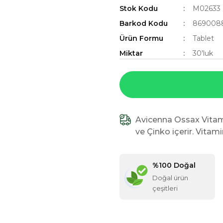
Stok Kodu
M02633
Barkod Kodu
869008
Ürün Formu
Tablet
Miktar
30'luk
Avicenna Ossax Vitam
ve Çinko içerir. Vitam
%100 Doğal
Doğal ürün
çeşitleri