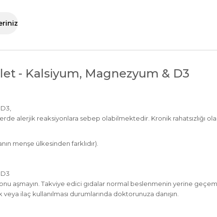
eriniz
blet - Kalsiyum, Magnezyum & D3
 D3,
ilerde alerjik reaksiyonlara sebep olabilmektedir. Kronik rahatsızlığı ol
nın menşe ülkesinden farklıdır).
 D3
siyonu aşmayın. Takviye edici gıdalar normal beslenmenin yerine geçeme
k veya ilaç kullanılması durumlarında doktorunuza danışın.