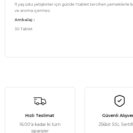
11 yaş üstü yetişkinler için günde 1 tablet tercihen yemeklerle
ve aroma içermez.
Ambalaj :
30 Tablet
Bu ürünün fiyat bilgisi, resim, ürün açıklamalarında ve diğer ko
Görüş ve önerileriniz için teşekkür ederiz.
Ürün resmi kalitesiz, bozuk veya görüntülenemiyor.
Ürün açıklamasında eksik bilgiler bulunuyor.
Ürün bilgilerinde hatalar bulunuyor.
Hızlı Teslimat
Güvenli Alışve
Ürün fiyatı diğer sitelerden daha pahalı.
16:00’a kadar ki tüm
256bit SSL Sertif
Bu ürüne benzer farklı alternatifler olmalı.
siparişler