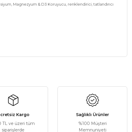
Kalsiyum, Magnezyum & D3 Koruyucu, renklendirici, tatlandırıcı
a iletebilirsiniz.
cretsiz Kargo
Sağlıklı Ürünler
0 TL ve üzeri tüm
%100 Müşteri
siparişlerde
Memnuniyeti