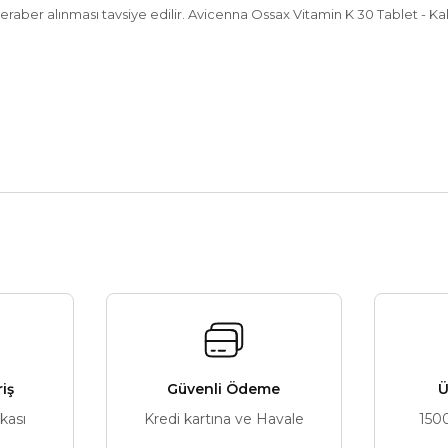
 beraber alınması tavsiye edilir. Avicenna Ossax Vitamin K 30 Tablet - 
nularda yetersiz gördüğünüz noktaları öneri formunu kullanarak tarafımız
Bu ürüne ilk yorumu siz yapın!
Yorum Yaz
riş
Güvenli Ödeme
Ü
ikası
Kredi kartına ve Havale
150