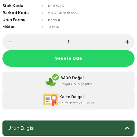
Stok Kodu
M00346
Barkod Kodu
8690088010224
Ürün Formu
Kapsül
Miktar
30'luk
ZANE ÜRÜNLERİ
ORCU BESİNLERİ
Sepete Ekle
%100 Doğal
Doğal ürün çeşitleri
Kalite Belgeli
Kalite sertifikalı ürün
Ürün Bilgisi