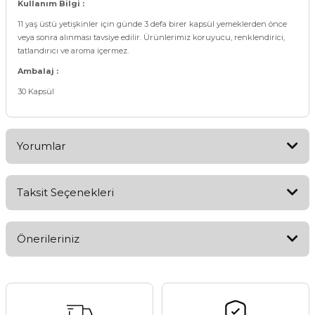
Kullanım Bilgi :
11 yaş üstü yetişkinler için günde 3 defa birer kapsül yemeklerden önce
veya sonra alınması tavsiye edilir. Ürünlerimiz koruyucu, renklendirici,
tatlandırıcı ve aroma içermez.
Ambalaj :
30 Kapsül
Yorumlar
Taksit Seçenekleri
Bu ürüne ilk yorumu siz yapın!
Önerileriniz
Yorum Yaz
Bu ürünün fiyat bilgisi, resim, ürün açıklamalarında ve diğer
konularda yetersiz gördüğünüz noktaları öneri formunu
kullanarak tarafımıza iletebilirsiniz.