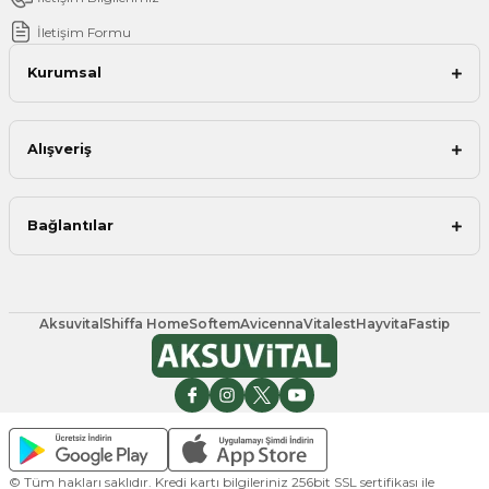
İletişim Formu
Kurumsal
Alışveriş
Bağlantılar
Aksuvital
Shiffa Home
Softem
Avicenna
Vitalest
Hayvita
Fastip
© Tüm hakları saklıdır. Kredi kartı bilgileriniz 256bit SSL sertifikası ile