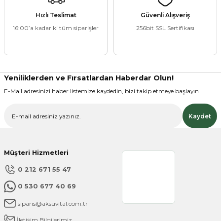
Görüş ve önerileriniz için teşekkür ederiz.
Hızlı Teslimat
Güvenli Alışveriş
16:00’a kadar ki tüm siparişler
256bit SSL Sertifikası
Ürün resmi kalitesiz, bozuk veya görüntülenemiyor.
Ürün açıklamasında eksik bilgiler bulunuyor.
Ürün bilgilerinde hatalar bulunuyor.
Ürün fiyatı diğer sitelerden daha pahalı.
Yeniliklerden ve Fırsatlardan Haberdar Olun!
Bu ürüne benzer farklı alternatifler olmalı.
E-Mail adresinizi haber listemize kaydedin, bizi takip etmeye başlayın.
Kaydet
Müşteri Hizmetleri
Gönder
0 212 671 55 47
0 530 677 40 69
siparis@aksuvital.com.tr
İletişim Bilgilerimiz