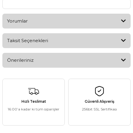
Yorumlar
Taksit Seçenekleri
Bu ürüne ilk yorumu siz yapın!
Önerileriniz
Yorum Yaz
Bu ürünün fiyat bilgisi, resim, ürün açıklamalarında ve diğer
konularda yetersiz gördüğünüz noktaları öneri formunu
kullanarak tarafımıza iletebilirsiniz.
Görüş ve önerileriniz için teşekkür ederiz.
Hızlı Teslimat
Güvenli Alışveriş
16:00’a kadar ki tüm siparişler
256bit SSL Sertifikası
Ürün resmi kalitesiz, bozuk veya görüntülenemiyor.
Ürün açıklamasında eksik bilgiler bulunuyor.
Ürün bilgilerinde hatalar bulunuyor.