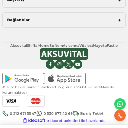
Bağlantılar
Aksuvital
Shiffa Home
Softem
Avicenna
Vitalest
Hayvita
Fastip
© Tüm hakları saklıdır. Kredi kartı bilgileriniz 256bit SSL sertifikası ile
korunmaktadır.
0 212 671 55 47
0 530 677 40 69
Sipariş Takibi
ideasoft
ile
e-
hazırlandı.
ticaret