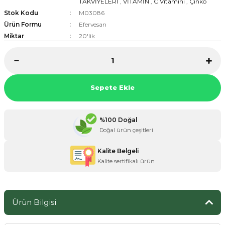
TAKVİYELERİ
,
VİTAMİN
,
C Vitamini
,
Çinko
Stok Kodu
M03086
Ürün Formu
Efervesan
Miktar
20'lik
ZANE ÜRÜNLERİ
ORCU BESİNLERİ
Sepete Ekle
%100 Doğal
Doğal ürün çeşitleri
Kalite Belgeli
Kalite sertifikalı ürün
Ürün Bilgisi