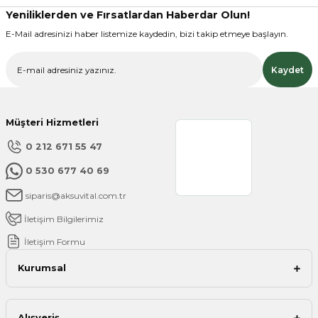
Ürün fiyatı diğer sitelerden daha pahalı.
Yeniliklerden ve Fırsatlardan Haberdar Olun!
Bu ürüne benzer farklı alternatifler olmalı.
E-Mail adresinizi haber listemize kaydedin, bizi takip etmeye başlayın.
Kaydet
Müşteri Hizmetleri
Gönder
0 212 671 55 47
0 530 677 40 69
siparis@aksuvital.com.tr
İletişim Bilgilerimiz
İletişim Formu
Kurumsal
Alışveriş