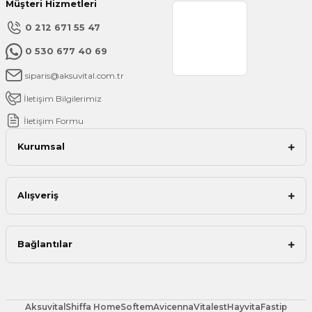
Müşteri Hizmetleri
Gönder
0 212 671 55 47
0 530 677 40 69
siparis@aksuvital.com.tr
İletişim Bilgilerimiz
İletişim Formu
Kurumsal
Alışveriş
Bağlantılar
Aksuvital
Shiffa Home
Softem
Avicenna
Vitalest
Hayvita
Fastip