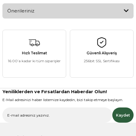
Bu ürüne ilk yorumu siz yapın!
Önerileriniz
Yorum Yaz
Bu ürünün fiyat bilgisi, resim, ürün açıklamalarında ve diğer
konularda yetersiz gördüğünüz noktaları öneri formunu
kullanarak tarafımıza iletebilirsiniz.
Görüş ve önerileriniz için teşekkür ederiz.
Hızlı Teslimat
Güvenli Alışveriş
16:00’a kadar ki tüm siparişler
256bit SSL Sertifikası
Ürün resmi kalitesiz, bozuk veya görüntülenemiyor.
Ürün açıklamasında eksik bilgiler bulunuyor.
Ürün bilgilerinde hatalar bulunuyor.
Ürün fiyatı diğer sitelerden daha pahalı.
Yeniliklerden ve Fırsatlardan Haberdar Olun!
Bu ürüne benzer farklı alternatifler olmalı.
E-Mail adresinizi haber listemize kaydedin, bizi takip etmeye başlayın.
Kaydet