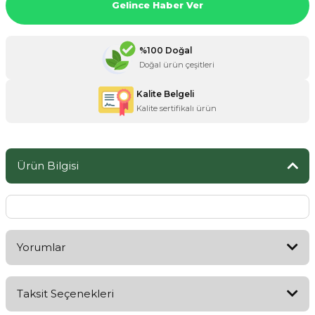
Gelince Haber Ver
%100 Doğal
ZANE ÜRÜNLERİ
Doğal ürün çeşitleri
Kalite Belgeli
ORCU BESİNLERİ
Kalite sertifikalı ürün
Ürün Bilgisi
Yorumlar
Taksit Seçenekleri