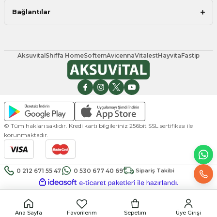
Bağlantılar
Aksuvital
Shiffa Home
Softem
Avicenna
Vitalest
Hayvita
Fastip
© Tüm hakları saklıdır. Kredi kartı bilgileriniz 256bit SSL sertifikası ile
korunmaktadır.
0 212 671 55 47
0 530 677 40 69
Sipariş Takibi
ideasoft
ile
e-
hazırlandı.
ticaret
paketleri
Ana Sayfa
Favorilerim
Sepetim
Üye Girişi