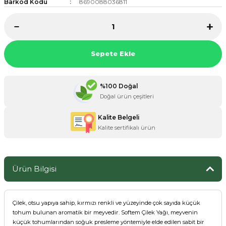
Barkod Kodu
8690088036811
ZANE ÜRÜNLERİ
Sepete Ekle
ORCU BESİNLERİ
%100 Doğal
Doğal ürün çeşitleri
Kalite Belgeli
Kalite sertifikalı ürün
Ürün Bilgisi
Çilek, otsu yapıya sahip, kırmızı renkli ve yüzeyinde çok sayıda küçük
tohum bulunan aromatik bir meyvedir. Softem Çilek Yağı, meyvenin
küçük tohumlarından soğuk presleme yöntemiyle elde edilen sabit bir