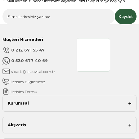
Bu ürüne benzer farklı alternatifler olmalı.
E-Mail adresinizi haber listemize kaydedin, bizi takip etmeye başlayın.
Kaydet
Müşteri Hizmetleri
Gönder
0 212 671 55 47
0 530 677 40 69
siparis@aksuvital.com.tr
İletişim Bilgilerimiz
İletişim Formu
Kurumsal
Alışveriş