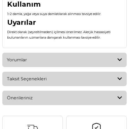
Kullanım
1–2 damla, yağa veya suya damlatılarak alınması tavsiye edilir.
Uyarılar
Direkt olarak (seyreltilmeden) içilmesi önerilmez. Alerjik hassasiyeti
bulunanların uzmanlara danışarak kullanması tavsiye edilir.
Yorumlar
Taksit Seçenekleri
Bu ürüne ilk yorumu siz yapın!
Önerileriniz
Yorum Yaz
Bu ürünün fiyat bilgisi, resim, ürün açıklamalarında ve diğer
konularda yetersiz gördüğünüz noktaları öneri formunu
kullanarak tarafımıza iletebilirsiniz.