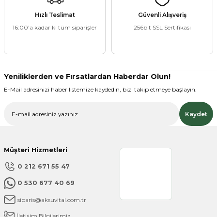
Görüş ve önerileriniz için teşekkür ederiz.
Hızlı Teslimat
Güvenli Alışveriş
16:00’a kadar ki tüm siparişler
256bit SSL Sertifikası
Ürün resmi kalitesiz, bozuk veya görüntülenemiyor.
Ürün açıklamasında eksik bilgiler bulunuyor.
Ürün bilgilerinde hatalar bulunuyor.
Ürün fiyatı diğer sitelerden daha pahalı.
Yeniliklerden ve Fırsatlardan Haberdar Olun!
Bu ürüne benzer farklı alternatifler olmalı.
E-Mail adresinizi haber listemize kaydedin, bizi takip etmeye başlayın.
Kaydet
Müşteri Hizmetleri
Gönder
0 212 671 55 47
0 530 677 40 69
siparis@aksuvital.com.tr
İletişim Bilgilerimiz