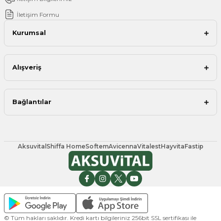
İletişim Formu
Kurumsal
Alışveriş
Bağlantılar
Aksuvital
Shiffa Home
Softem
Avicenna
Vitalest
Hayvita
Fastip
© Tüm hakları saklıdır. Kredi kartı bilgileriniz 256bit SSL sertifikası ile