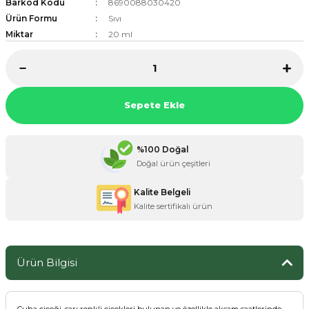
Barkod Kodu
8690088030420
Ürün Formu
Sıvı
Miktar
20 ml
ZANE ÜRÜNLERİ
ORCU BESİNLERİ
Sepete Ekle
%100 Doğal
Doğal ürün çeşitleri
Kalite Belgeli
Kalite sertifikalı ürün
Ürün Bilgisi
Çuha çiçeği, sarı renkli çiçekleri bulunan ve özellikle akşam saatlerinde