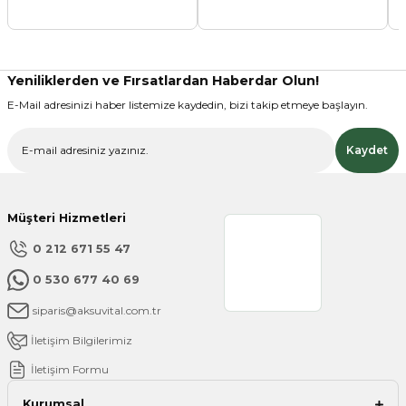
Ürün açıklamasında eksik bilgiler bulunuyor.
Ürün bilgilerinde hatalar bulunuyor.
Ürün fiyatı diğer sitelerden daha pahalı.
Yeniliklerden ve Fırsatlardan Haberdar Olun!
Bu ürüne benzer farklı alternatifler olmalı.
E-Mail adresinizi haber listemize kaydedin, bizi takip etmeye başlayın.
Kaydet
Gönder
Müşteri Hizmetleri
0 212 671 55 47
0 530 677 40 69
siparis@aksuvital.com.tr
İletişim Bilgilerimiz
İletişim Formu
Kurumsal