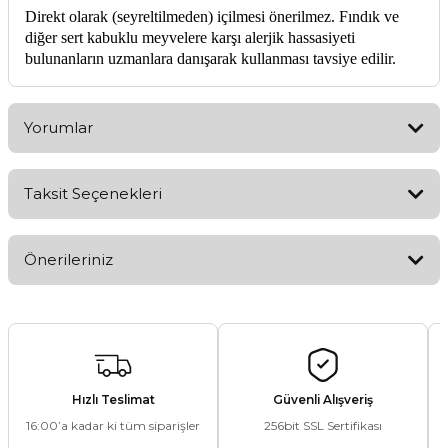
Direkt olarak (seyreltilmeden) içilmesi önerilmez. Fındık ve
diğer sert kabuklu meyvelere karşı alerjik hassasiyeti
bulunanların uzmanlara danışarak kullanması tavsiye edilir.
Yorumlar
Taksit Seçenekleri
Bu ürüne ilk yorumu siz yapın!
Önerileriniz
Yorum Yaz
Bu ürünün fiyat bilgisi, resim, ürün açıklamalarında ve diğer
konularda yetersiz gördüğünüz noktaları öneri formunu
kullanarak tarafımıza iletebilirsiniz.
Görüş ve önerileriniz için teşekkür ederiz.
Hızlı Teslimat
Güvenli Alışveriş
16:00’a kadar ki tüm siparişler
256bit SSL Sertifikası
Ürün resmi kalitesiz, bozuk veya görüntülenemiyor.