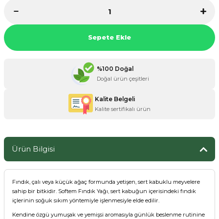
Sepete Ekle
ZANE ÜRÜNLERİ
ORCU BESİNLERİ
%100 Doğal
Doğal ürün çeşitleri
Kalite Belgeli
Kalite sertifikalı ürün
Ürün Bilgisi
Fındık, çalı veya küçük ağaç formunda yetişen, sert kabuklu meyvelere
sahip bir bitkidir. Softem Fındık Yağı, sert kabuğun içerisindeki fındık
içlerinin soğuk sıkım yöntemiyle işlenmesiyle elde edilir.
Kendine özgü yumuşak ve yemişsi aromasıyla günlük beslenme rutinine