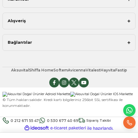
Alışveriş
Bağlantılar
Aksuvital
Shiffa Home
Softem
Avicenna
Vitalest
Hayvita
Fastip
© Tüm hakları saklıdır. Kredi kartı bilgileriniz 256bit SSL sertifikası ile
korunmaktadır.
0 212 671 55 47
0 530 677 40 69
Sipariş Takibi
ideasoft
ile
e-
hazırlandı.
ticaret
paketleri