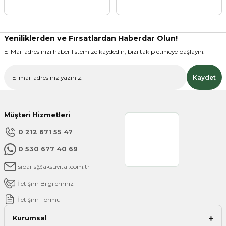
Ürün açıklamasında eksik bilgiler bulunuyor.
Ürün bilgilerinde hatalar bulunuyor.
Ürün fiyatı diğer sitelerden daha pahalı.
Yeniliklerden ve Fırsatlardan Haberdar Olun!
Bu ürüne benzer farklı alternatifler olmalı.
E-Mail adresinizi haber listemize kaydedin, bizi takip etmeye başlayın.
Kaydet
Müşteri Hizmetleri
Gönder
0 212 671 55 47
0 530 677 40 69
siparis@aksuvital.com.tr
İletişim Bilgilerimiz
İletişim Formu
Kurumsal