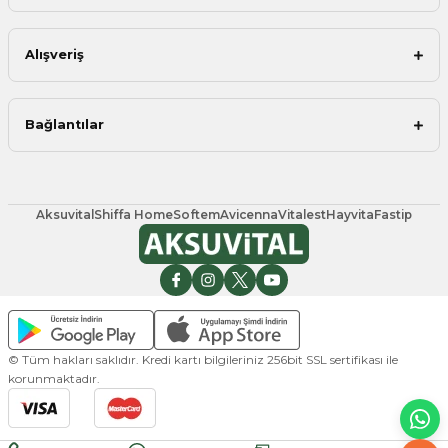
Alışveriş
Bağlantılar
Aksuvital
Shiffa Home
Softem
Avicenna
Vitalest
Hayvita
Fastip
© Tüm hakları saklıdır. Kredi kartı bilgileriniz 256bit SSL sertifikası ile
korunmaktadır.