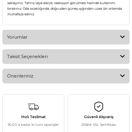
saklayınız. Tahriş veya alerjik reaksiyon görülmesi halinde kullanımı
bırakınız. Oda sıcaklığında, doğrudan güneş ışığından uzak bir ortamda
muhafaza ediniz.
Yorumlar
Taksit Seçenekleri
Bu ürüne ilk yorumu siz yapın!
Önerileriniz
Yorum Yaz
Bu ürünün fiyat bilgisi, resim, ürün açıklamalarında ve diğer
konularda yetersiz gördüğünüz noktaları öneri formunu
kullanarak tarafımıza iletebilirsiniz.
Görüş ve önerileriniz için teşekkür ederiz.
Hızlı Teslimat
Güvenli Alışveriş
16:00’a kadar ki tüm siparişler
256bit SSL Sertifikası
Ürün resmi kalitesiz, bozuk veya görüntülenemiyor.