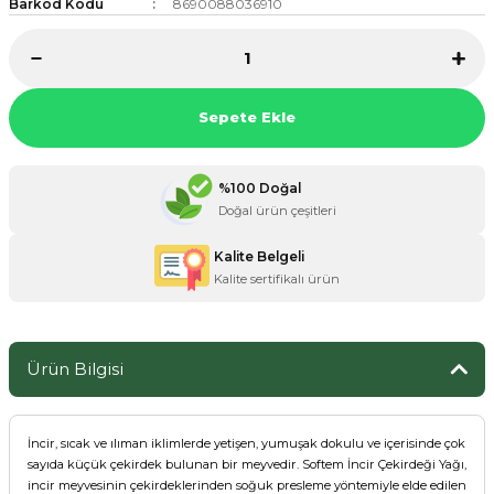
Barkod Kodu
8690088036910
ZANE ÜRÜNLERİ
Sepete Ekle
ORCU BESİNLERİ
%100 Doğal
Doğal ürün çeşitleri
Kalite Belgeli
Kalite sertifikalı ürün
Ürün Bilgisi
İncir, sıcak ve ılıman iklimlerde yetişen, yumuşak dokulu ve içerisinde çok
sayıda küçük çekirdek bulunan bir meyvedir. Softem İncir Çekirdeği Yağı,
incir meyvesinin çekirdeklerinden soğuk presleme yöntemiyle elde edilen