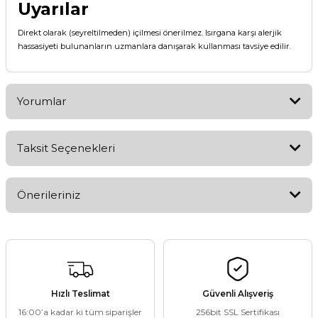
Uyarılar
Direkt olarak (seyreltilmeden) içilmesi önerilmez. Isırgana karşı alerjik
hassasiyeti bulunanların uzmanlara danışarak kullanması tavsiye edilir.
Yorumlar
Taksit Seçenekleri
Bu ürüne ilk yorumu siz yapın!
Önerileriniz
Yorum Yaz
Bu ürünün fiyat bilgisi, resim, ürün açıklamalarında ve diğer
konularda yetersiz gördüğünüz noktaları öneri formunu
kullanarak tarafımıza iletebilirsiniz.
Görüş ve önerileriniz için teşekkür ederiz.
Hızlı Teslimat
Güvenli Alışveriş
16:00’a kadar ki tüm siparişler
256bit SSL Sertifikası