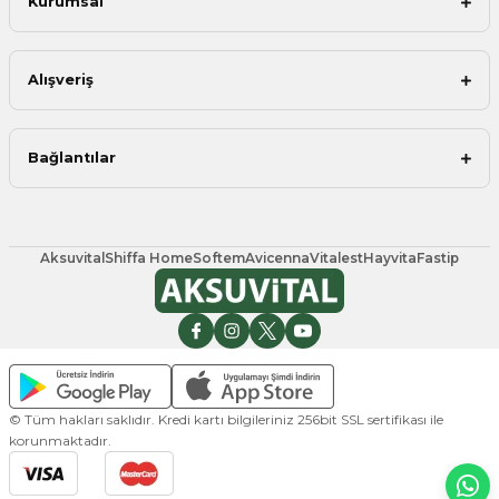
Kurumsal
Alışveriş
Bağlantılar
Aksuvital
Shiffa Home
Softem
Avicenna
Vitalest
Hayvita
Fastip
© Tüm hakları saklıdır. Kredi kartı bilgileriniz 256bit SSL sertifikası ile
korunmaktadır.