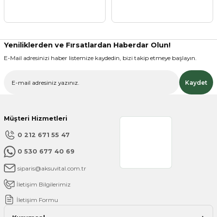
Ürün resmi kalitesiz, bozuk veya görüntülenemiyor.
Ürün açıklamasında eksik bilgiler bulunuyor.
Ürün bilgilerinde hatalar bulunuyor.
Ürün fiyatı diğer sitelerden daha pahalı.
Yeniliklerden ve Fırsatlardan Haberdar Olun!
Bu ürüne benzer farklı alternatifler olmalı.
E-Mail adresinizi haber listemize kaydedin, bizi takip etmeye başlayın.
Kaydet
Müşteri Hizmetleri
Gönder
0 212 671 55 47
0 530 677 40 69
siparis@aksuvital.com.tr
İletişim Bilgilerimiz
İletişim Formu