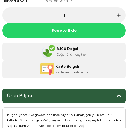
Barkod Kodu
8690088036859
ZANE ÜRÜNLERİ
Sepete Ekle
ORCU BESİNLERİ
%100 Doğal
Doğal ürün çeşitleri
Kalite Belgeli
Kalite sertifikalı ürün
Ürün Bilgisi
Isırgan, yaprak ve gövdesinde ince tüyler bulunan, çok yıllık otsu bir
bitkidir. Softem Isırgan Yağı, ısırgan bitkisinin olgunlaşmış tohumlarından
soğuk sıkım yöntemiyle elde edilen bitkisel bir yağdır.