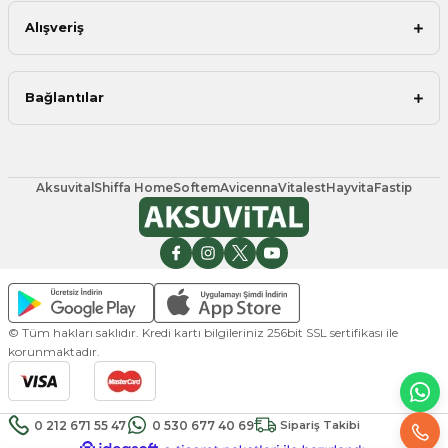
Alışveriş
Bağlantılar
Aksuvital
Shiffa Home
Softem
Avicenna
Vitalest
Hayvita
Fastip
© Tüm hakları saklıdır. Kredi kartı bilgileriniz 256bit SSL sertifikası ile
korunmaktadır.
0 212 671 55 47
0 530 677 40 69
Sipariş Takibi