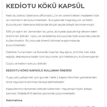
KEDİOTU KÖKÜ KAPSÜL
Kedi otu bitkisi
(
Valeriana
officinalis
L.)’in
en önemli etken maddeleri kök
ve
rizomların
da bulunmaktadır. Bünyesinde magnezyum ve fosfor
bulunduran
Valeriana
bitkisinde birçok sayıda bileşik tanımlanmıştır.
1000 yılı aşkın bir zamandan bu yana, dünyada popülerliği devam eden
önemli bir bitkidir. Uyku ve rahatlatma konusunda halk arasında yıllardır
kullanılmaktır. Bu konuda önemli bilimsel araştırmalarda
bulunmaktadır.
Özellikle Yunanistan ve Roma’da insanlar baş ağrısı, sinirlilik hali, kalp
sağlığı, depresyona kadar tüm durumlar için Kediotunu kullnamışlardır.
Güçlü ve keskin kokulu bitkidir.
KEDİOTU KÖKÜ KAPSÜLÜ KULLANIM ÖNERİSİ
11 yaş üstü yetişkinler için günde 1 defa 2 kapsül tercihen yemeklerden
önce veya sonra alınması tavsiye edilmektedir.
Kapsüllerimiz tamamen bitkisel kökenlidir. Hayvansal hiçbir bileşik
içermez. Midede 8-10 dakika içerisinde çözünmektedir.
Hatırlatma
: