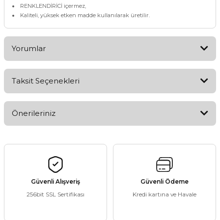
RENKLENDİRİCİ içermez,
Kaliteli, yüksek etken madde kullanılarak üretilir.
Yorumlar
Taksit Seçenekleri
Bu ürüne ilk yorumu siz yapın!
Önerileriniz
Yorum Yaz
Bu ürünün fiyat bilgisi, resim, ürün açıklamalarında ve diğer
konularda yetersiz gördüğünüz noktaları öneri formunu
kullanarak tarafımıza iletebilirsiniz.
Görüş ve önerileriniz için teşekkür ederiz.
Güvenli Alışveriş
Güvenli Ödeme
256bit SSL Sertifikası
Kredi kartına ve Havale
Ürün resmi kalitesiz, bozuk veya görüntülenemiyor.
Ürün açıklamasında eksik bilgiler bulunuyor.