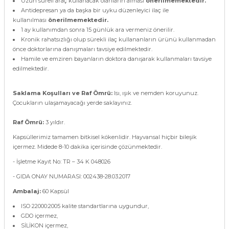
Uzun süreli araç kullanacak olanların alması
önerilmemektedir.
Antidepresan
ya da başka bir uyku düzenleyici ilaç ile
kullanılması
önerilmemektedir.
1 ay kullanımdan sonra 15 günlük ara vermeniz önerilir.
Kronik rahatsızlığı olup sürekli ilaç kullananların ürünü kullanmadan
önce doktorlarına danışmaları tavsiye edilmektedir.
Hamile ve emziren bayanların doktora danışarak kullanmaları tavsiye
edilmektedir.
Saklama Koşulları ve Raf Ömrü:
Isı, ışık ve nemden koruyunuz.
Çocukların ulaşamayacağı yerde saklayınız.
Raf Ömrü:
3 yıldır.
Kapsüllerimiz tamamen bitkisel kökenlidir. Hayvansal hiçbir bileşik
içermez. Midede 8-10 dakika içerisinde çözünmektedir.
- İşletme Kayıt No: TR – 34 K 048026
- GIDA ONAY NUMARASI: 002438-28.03.2017
Ambalaj:
60 Kapsül
ISO 22000:2005 kalite standartlarına uygundur,
GDO içermez,
SİLİKON içermez,