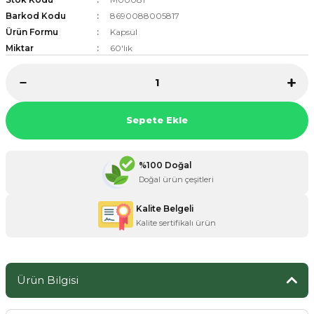
Barkod Kodu
8690088005817
Ürün Formu
Kapsül
Miktar
60'lık
ZANE ÜRÜNLERİ
ORCU BESİNLERİ
Sepete Ekle
%100 Doğal
Doğal ürün çeşitleri
Kalite Belgeli
Kalite sertifikalı ürün
Ürün Bilgisi