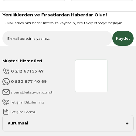
Ürün bilgilerinde hatalar bulunuyor.
Ürün fiyatı diğer sitelerden daha pahalı.
Yeniliklerden ve Fırsatlardan Haberdar Olun!
Bu ürüne benzer farklı alternatifler olmalı.
E-Mail adresinizi haber listemize kaydedin, bizi takip etmeye başlayın.
Kaydet
Müşteri Hizmetleri
Gönder
0 212 671 55 47
0 530 677 40 69
siparis@aksuvital.com.tr
İletişim Bilgilerimiz
İletişim Formu
Kurumsal