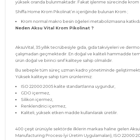
yüksek oranda bulunmaktadır. Fakat işlenme sürecinde krom k
Shiffa Home Krom Pikolinat’ın içeriğinde bulunan Krom ;
Krom normal makro besin öğeleri metabolizmasına katkıda
Neden Aksu Vital Krom Pikolinat ?
AksuVital, 35 yıllık tecrübesiyle gıda, gıda takviyeleri ve der
çalışmadan geçmektedir. En doğal ve kaliteli hammadde temin 
ürün doğal ve birinci sınıf kaliteye sahip olmalıdır.
Bu sebeple tüm süreç uzman kadro yönetiminde geliştirmekt
Yüksek kaliteye sahip tüm ürünlerimiz:
ISO 22000:2005 kalite standartlarına uygundur,
GDO içermez,
Silikon içermez,
Renklendirici içermez,
Kaliteli, yüksek etken madde kullanılarak üretilir.
400 çeşit ürünüyle sektörde ilklerin markası haline gelen Aksu
Manufacturing Process-İyi Üretim Uygulamaları), ISO 22000:2005