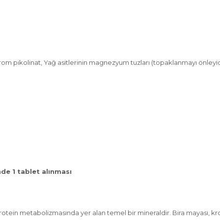
om pikolinat, Yağ asitlerinin magnezyum tuzları (topaklanmayı önleyici)
nde 1 tablet alınması
rotein metabolizmasında yer alan temel bir mineraldir. Bira mayası, kr