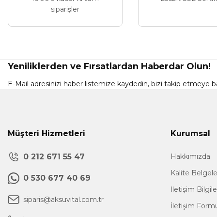
siparişler
Yeniliklerden ve Fırsatlardan Haberdar Olun!
E-Mail adresinizi haber listemize kaydedin, bizi takip etmeye ba
Müşteri Hizmetleri
Kurumsal
0 212 671 55 47
Hakkımızda
Kalite Belgel
0 530 677 40 69
İletişim Bilgil
siparis@aksuvital.com.tr
İletişim Form