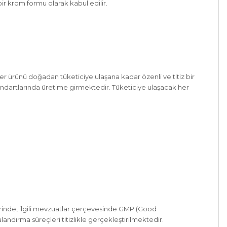
bir krom formu olarak kabul edilir.
her ürünü doğadan tüketiciye ulaşana kadar özenli ve titiz bir
ndartlarında üretime girmektedir. Tüketiciye ulaşacak her
lerinde, ilgili mevzuatlar çerçevesinde GMP (Good
ndırma süreçleri titizlikle gerçekleştirilmektedir.