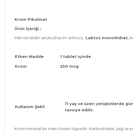
Krom Pikolinat
Ürün İçeriği ;
Mikrokristalin selüloz(hacim arttırıcı),
Laktoz monohidrat,
kr
Etken Madde
1 tablet içinde
Krom
250 mcg
11 yaş ve üzeri yetişkinlerde gü
Kullanım Şekli
tavsiye edilir.
Krom minerali bir mikro besin öğesidir. Karbonhidrat, yağ ve p