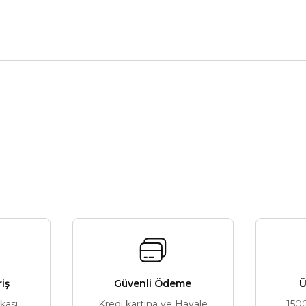
nularda yetersiz gördüğünüz noktaları öneri formunu kullanarak tarafımız
Bu ürüne ilk yorumu siz yapın!
Yorum Yaz
riş
Güvenli Ödeme
Ü
ikası
Kredi kartına ve Havale
150