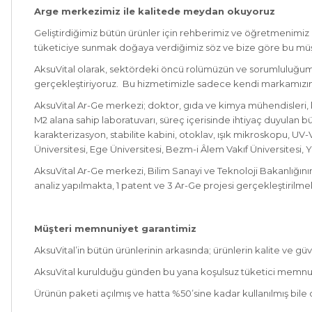
Arge merkezimiz ile kalitede meydan okuyoruz
Geliştirdiğimiz bütün ürünler için rehberimiz ve öğretmenimiz 
tüketiciye sunmak doğaya verdiğimiz söz ve bize göre bu müşt
AksuVital olarak, sektördeki öncü rolümüzün ve sorumluluğumuz
gerçekleştiriyoruz. Bu hizmetimizle sadece kendi markamızın d
AksuVital Ar-Ge merkezi; doktor, gıda ve kimya mühendisleri, 
M2 alana sahip laboratuvarı, süreç içerisinde ihtiyaç duyulan b
karakterizasyon, stabilite kabini, otoklav, ışık mikroskopu, 
Üniversitesi, Ege Üniversitesi, Bezm-i Âlem Vakıf Üniversitesi, Y
AksuVital Ar-Ge merkezi, Bilim Sanayi ve Teknoloji Bakanlığın
analiz yapılmakta, 1 patent ve 3 Ar-Ge projesi gerçekleştirilme
Müşteri memnuniyet garantimiz
AksuVital’in bütün ürünlerinin arkasında; ürünlerin kalite ve g
AksuVital kurulduğu günden bu yana koşulsuz tüketici memnuniy
Ürünün paketi açılmış ve hatta %50’sine kadar kullanılmış bile