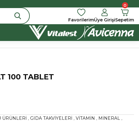
0
Favorilerim
Üye Girişi
Sepetim
T 100 TABLET
 ÜRÜNLERİ
,
GIDA TAKVİYELERİ
,
VİTAMİN
,
MİNERAL
,