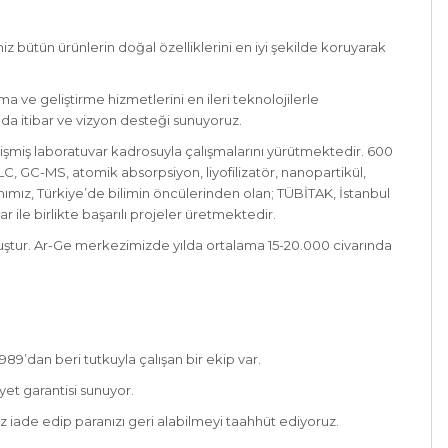
 bütün ürünlerin doğal özelliklerini en iyi şekilde koruyarak
e geliştirme hizmetlerini en ileri teknolojilerle
da itibar ve vizyon desteği sunuyoruz.
işmiş laboratuvar kadrosuyla çalışmalarını yürütmektedir. 600
C, GC-MS, atomik absorpsiyon, liyofilizatör, nanopartikül,
ımız, Türkiye’de bilimin öncülerinden olan; TÜBİTAK, İstanbul
 ile birlikte başarılı projeler üretmektedir.
muştur. Ar-Ge merkezimizde yılda ortalama 15-20.000 civarında
89’dan beri tutkuyla çalışan bir ekip var.
et garantisi sunuyor.
z iade edip paranızı geri alabilmeyi taahhüt ediyoruz.