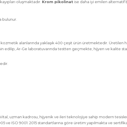
ayıpları oluşmaktadır.
Krom pikolinat
ise daha iyi emilen alternatif 
 bulunur.
mo kozmetik alanlarında yaklaşık 400 çeşit ürün üretmektedir. Üretilen 
edilip, Ar-Ge laboratuvarında testten geçmekte, hijyen ve kalite sta
edir.
Vital, uzman kadrosu, hijyenik ve ileri teknolojiye sahip modern tesis
 ve ISO 9001: 2015 standartlarına göre üretim yapılmakta ve sertifikala