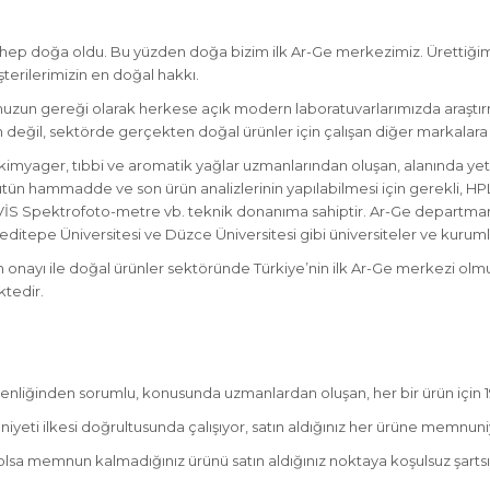
hep doğa oldu. Bu yüzden doğa bizim ilk Ar-Ge merkezimiz. Ürettiğimiz
erilerimizin en doğal hakkı.
un gereği olarak herkese açık modern laboratuvarlarımızda araştırma v
eğil, sektörde gerçekten doğal ürünler için çalışan diğer markalara 
kimyager, tıbbi ve aromatik yağlar uzmanlarından oluşan, alanında yet
ütün hammadde ve son ürün analizlerinin yapılabilmesi için gerekli, HPL
UV-VİS Spektrofoto-metre vb. teknik donanıma sahiptir. Ar-Ge departman
editepe Üniversitesi ve Düzce Üniversitesi gibi üniversiteler ve kurumlar
ın onayı ile doğal ürünler sektöründe Türkiye’nin ilk Ar-Ge merkezi ol
ktedir.
üvenliğinden sorumlu, konusunda uzmanlardan oluşan, her bir ürün için 19
eti ilkesi doğrultusunda çalışıyor, satın aldığınız her ürüne memnuniy
 olsa memnun kalmadığınız ürünü satın aldığınız noktaya koşulsuz şartsı