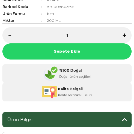
Barkod Kodu
8690088035951
Ürün Formu
Katı
Miktar
200 ML
ZANE ÜRÜNLERİ
ORCU BESİNLERİ
Sepete Ekle
%100 Doğal
Doğal ürün çeşitleri
Kalite Belgeli
Kalite sertifikalı ürün
Ürün Bilgisi