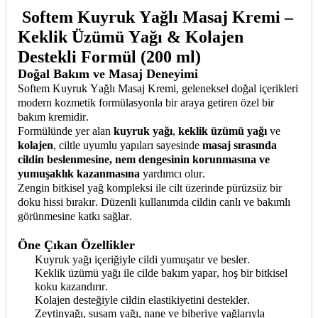
Softem Kuyruk Yağlı Masaj Kremi –
Keklik Üzümü Yağı &
Kolajen
Destekli Formül (200 ml)
Doğal Bakım ve Masaj Deneyimi
Softem
Kuyruk Yağlı Masaj Kremi, geleneksel doğal içerikleri
modern kozmetik
formülasyonla
bir araya getiren özel bir
bakım kremidir.
Formülünde yer alan
kuyruk yağı
,
keklik üzümü yağı
ve
kolajen
, ciltle uyumlu yapıları sayesinde
masaj sırasında
cildin beslenmesine, nem dengesinin korunmasına ve
yumuşaklık kazanmasına
yardımcı olur.
Zengin bitkisel yağ
kompleksi
ile cilt üzerinde pürüzsüz bir
doku hissi bırakır. Düzenli kullanımda cildin canlı ve bakımlı
görünmesine katkı sağlar.
Öne Çıkan Özellikler
Kuyruk yağı içeriğiyle cildi yumuşatır ve besler.
Keklik üzümü yağı ile cilde bakım yapar, hoş bir bitkisel
koku kazandırır.
Kolajen
desteğiyle cildin elastikiyetini destekler.
Zeytinyağı, susam yağı, nane ve biberiye yağlarıyla