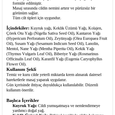
formüle edilmiştir.
Masaj sırasında cildin nemini artırır ve pürüzsüz bir
görünüm sağlar.
Tüm cilt tipleri için uygundur.
İçindekiler:
Kuyruk
yağı,
Keklik Üzümü Yağı, Kolajen,
Çörek Otu Yağı (
Nigella
Sativa
Seed
Oil
), Kantaron Yağı
(
Hypericum
Perforatum
Oil
), Zeytinyağı (
Olea
Europaea
Fruit
Oil
), Susam Yağı (
Sesamum
Indicum
Seed
Oil
), Lanolin,
Mentol, Nane Yağı (
Mentha
Piperita
Oil
), Kekik Yağı
(
Thymus
Vulgaris
Leaf
Oil
), Biberiye Yağı (
Rosmarinus
Officinalis
Leaf
Oil
), Karanfil Yağı (
Eugenia
Caryophyllus
Flower
Oil
).
Kullanım Şekli
Temiz ve kuru cilde yeterli miktarda krem alınarak dairesel
hareketlerle masaj yaparak uygulanır.
Gün içerisinde ihtiyaç duyuldukça kullanılabilir. Düzenli
kullanım önerilir.
Başlıca İçerikler
Kuyruk Yağı:
Cildi yumuşatmaya ve nemlendirmeye
yardımcı doğal yağ.