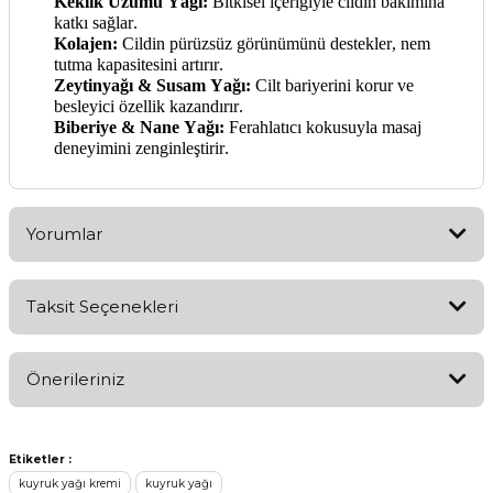
Keklik Üzümü Yağı:
Bitkisel içeriğiyle cildin bakımına
katkı sağlar.
Kolajen
:
Cildin pürüzsüz görünümünü destekler, nem
tutma kapasitesini artırır.
Zeytinyağı & Susam Yağı:
Cilt bariyerini korur ve
besleyici özellik kazandırır.
Biberiye & Nane Yağı:
Ferahlatıcı kokusuyla masaj
deneyimini zenginleştirir.
Yorumlar
Taksit Seçenekleri
Bu ürüne ilk yorumu siz yapın!
Önerileriniz
Yorum Yaz
Bu ürünün fiyat bilgisi, resim, ürün açıklamalarında ve diğer
Etiketler :
konularda yetersiz gördüğünüz noktaları öneri formunu
kuyruk yağı kremi
kuyruk yağı