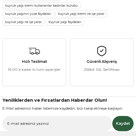
kullanarak tarafımıza iletebilirsiniz.
kuyruk yağı kremi kullananlar kadınlar kulübü
Görüş ve önerileriniz için teşekkür ederiz.
kuyruk yağının yüze faydaları
kuyruk yağı kremi ne işe yarar
Ürün resmi kalitesiz, bozuk veya görüntülenemiyor.
kuyruk yağı ne işe yarar
kuyruk yağı faydaları
Ürün açıklamasında eksik bilgiler bulunuyor.
Ürün bilgilerinde hatalar bulunuyor.
Ürün fiyatı diğer sitelerden daha pahalı.
Bu ürüne benzer farklı alternatifler olmalı.
Hızlı Teslimat
Güvenli Alışveriş
16:00’a kadar ki tüm siparişler
256bit SSL Sertifikası
Gönder
Yeniliklerden ve Fırsatlardan Haberdar Olun!
E-Mail adresinizi haber listemize kaydedin, bizi takip etmeye başlayın.
Kaydet