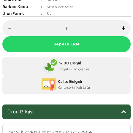
Barkod Kodu
8690088021732
Ürün Formu
Sıvı
ZANE ÜRÜNLERİ
ORCU BESİNLERİ
Sepete Ekle
%100 Doğal
Doğal ürün çeşitleri
Kalite Belgeli
Kalite sertifikalı ürün
Ürün Bilgisi
PROPOLİS ZENCEFİL VE KEÇİBOYNUZU ÖZÜ 350 GR