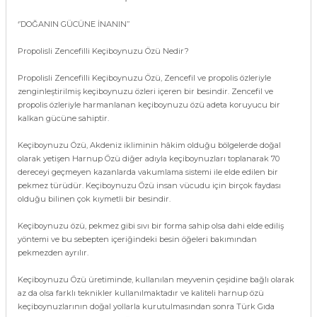
‘’DOĞANIN GÜCÜNE İNANIN’’
Propolisli Zencefilli Keçiboynuzu Özü Nedir?
Propolisli Zencefilli Keçiboynuzu Özü, Zencefil ve propolis özleriyle
zenginleştirilmiş keçiboynuzu özleri içeren bir besindir. Zencefil ve
propolis özleriyle harmanlanan keçiboynuzu özü adeta koruyucu bir
kalkan gücüne sahiptir.
Keçiboynuzu Özü, Akdeniz ikliminin hâkim olduğu bölgelerde doğal
olarak yetişen Harnup Özü diğer adıyla keçiboynuzları toplanarak 70
dereceyi geçmeyen kazanlarda vakumlama sistemi ile elde edilen bir
pekmez türüdür. Keçiboynuzu Özü insan vücudu için birçok faydası
olduğu bilinen çok kıymetli bir besindir.
Keçiboynuzu özü, pekmez gibi sıvı bir forma sahip olsa dahi elde ediliş
yöntemi ve bu sebepten içeriğindeki besin öğeleri bakımından
pekmezden ayrılır.
Keçiboynuzu Özü üretiminde, kullanılan meyvenin çeşidine bağlı olarak
az da olsa farklı teknikler kullanılmaktadır ve kaliteli harnup özü
keçiboynuzlarının doğal yollarla kurutulmasından sonra Türk Gıda