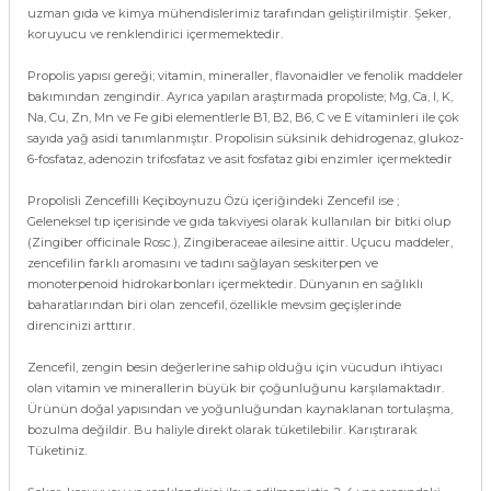
uzman gıda ve kimya mühendislerimiz tarafından geliştirilmiştir. Şeker,
koruyucu ve renklendirici içermemektedir.
Propolis yapısı gereği; vitamin, mineraller, flavonaidler ve fenolik maddeler
bakımından zengindir. Ayrıca yapılan araştırmada propoliste; Mg, Ca, I, K,
Na, Cu, Zn, Mn ve Fe gibi elementlerle B1, B2, B6, C ve E vitaminleri ile çok
sayıda yağ asidi tanımlanmıştır. Propolisin süksinik dehidrogenaz, glukoz-
6-fosfataz, adenozin trifosfataz ve asit fosfataz gibi enzimler içermektedir
Propolisli Zencefilli Keçiboynuzu Özü içeriğindeki Zencefil ise ;
Geleneksel tıp içerisinde ve gıda takviyesi olarak kullanılan bir bitki olup
(Zingiber officinale Rosc.), Zingiberaceae ailesine aittir. Uçucu maddeler,
zencefilin farklı aromasını ve tadını sağlayan seskiterpen ve
monoterpenoid hidrokarbonları içermektedir. Dünyanın en sağlıklı
baharatlarından biri olan zencefil, özellikle mevsim geçişlerinde
direncinizi arttırır.
Zencefil, zengin besin değerlerine sahip olduğu için vücudun ihtiyacı
olan vitamin ve minerallerin büyük bir çoğunluğunu karşılamaktadır.
Ürünün doğal yapısından ve yoğunluğundan kaynaklanan tortulaşma,
bozulma değildir. Bu haliyle direkt olarak tüketilebilir. Karıştırarak
Tüketiniz.