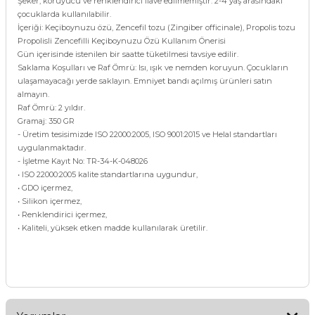
Şeker, koruyucu ve renklendirici ilave edilmemiştir. 2-4 yaş arasındaki
çocuklarda kullanılabilir.
İçeriği: Keçiboynuzu özü, Zencefil tozu (Zingiber officinale), Propolis tozu
Propolisli Zencefilli Keçiboynuzu Özü Kullanım Önerisi
Gün içerisinde istenilen bir saatte tüketilmesi tavsiye edilir.
Saklama Koşulları ve Raf Ömrü: Isı, ışık ve nemden koruyun. Çocukların
ulaşamayacağı yerde saklayın. Emniyet bandı açılmış ürünleri satın
almayın.
Raf Ömrü: 2 yıldır.
Gramaj: 350 GR
- Üretim tesisimizde ISO 22000:2005, ISO 9001:2015 ve Helal standartları
uygulanmaktadır.
- İşletme Kayıt No: TR-34-K-048026
• ISO 22000:2005 kalite standartlarına uygundur,
• GDO içermez,
• Silikon içermez,
• Renklendirici içermez,
• Kaliteli, yüksek etken madde kullanılarak üretilir.