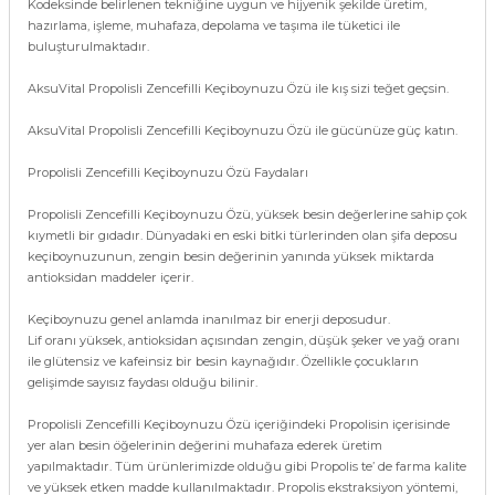
Kodeksinde belirlenen tekniğine uygun ve hijyenik şekilde üretim,
hazırlama, işleme, muhafaza, depolama ve taşıma ile tüketici ile
buluşturulmaktadır.
AksuVital Propolisli Zencefilli Keçiboynuzu Özü ile kış sizi teğet geçsin.
AksuVital Propolisli Zencefilli Keçiboynuzu Özü ile gücünüze güç katın.
Propolisli Zencefilli Keçiboynuzu Özü Faydaları
Propolisli Zencefilli Keçiboynuzu Özü, yüksek besin değerlerine sahip çok
kıymetli bir gıdadır. Dünyadaki en eski bitki türlerinden olan şifa deposu
keçiboynuzunun, zengin besin değerinin yanında yüksek miktarda
antioksidan maddeler içerir.
Keçiboynuzu genel anlamda inanılmaz bir enerji deposudur.
Lif oranı yüksek, antioksidan açısından zengin, düşük şeker ve yağ oranı
ile glütensiz ve kafeinsiz bir besin kaynağıdır. Özellikle çocukların
gelişimde sayısız faydası olduğu bilinir.
Propolisli Zencefilli Keçiboynuzu Özü içeriğindeki Propolisin içerisinde
yer alan besin öğelerinin değerini muhafaza ederek üretim
yapılmaktadır. Tüm ürünlerimizde olduğu gibi Propolis te’ de farma kalite
ve yüksek etken madde kullanılmaktadır. Propolis ekstraksiyon yöntemi,