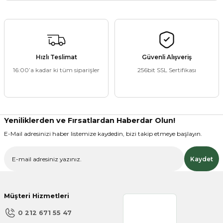
Yorum Yaz
Bu ürünün fiyat bilgisi, resim, ürün açıklamalarında ve diğer
konularda yetersiz gördüğünüz noktaları öneri formunu
kullanarak tarafımıza iletebilirsiniz.
Görüş ve önerileriniz için teşekkür ederiz.
Hızlı Teslimat
Güvenli Alışveriş
16:00’a kadar ki tüm siparişler
256bit SSL Sertifikası
Ürün resmi kalitesiz, bozuk veya görüntülenemiyor.
Ürün açıklamasında eksik bilgiler bulunuyor.
Ürün bilgilerinde hatalar bulunuyor.
Ürün fiyatı diğer sitelerden daha pahalı.
Yeniliklerden ve Fırsatlardan Haberdar Olun!
Bu ürüne benzer farklı alternatifler olmalı.
E-Mail adresinizi haber listemize kaydedin, bizi takip etmeye başlayın.
Kaydet
Müşteri Hizmetleri
Gönder
0 212 671 55 47