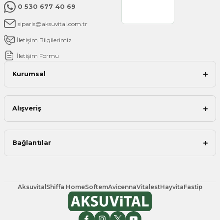
0 530 677 40 69
siparis@aksuvital.com.tr
İletişim Bilgilerimiz
İletişim Formu
Kurumsal
Alışveriş
Bağlantılar
Aksuvital
Shiffa Home
Softem
Avicenna
Vitalest
Hayvita
Fastip