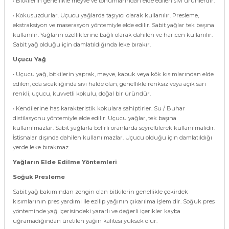
• Bitkilerin genellikle meyve ve tohumlarından elde edilen sıvı ürünlerdir.
• Kokusuzdurlar. Uçucu yağlarda taşıyıcı olarak kullanılır. Presleme,
ekstraksiyon ve maserasyon yöntemiyle elde edilir. Sabit yağlar tek başına
kullanılır. Yağların özelliklerine bağlı olarak dahilen ve haricen kullanılır.
Sabit yağ olduğu için damlatıldığında leke bırakır.
Uçucu Yağ
• Uçucu yağ, bitkilerin yaprak, meyve, kabuk veya kök kısımlarından elde
edilen, oda sıcaklığında sıvı halde olan, genellikle renksiz veya açık sarı
renkli, uçucu, kuvvetli kokulu, doğal bir üründür.
• Kendilerine has karakteristik kokulara sahiptirler. Su / Buhar
distilasyonu yöntemiyle elde edilir. Uçucu yağlar, tek başına
kullanılmazlar. Sabit yağlarla belirli oranlarda seyreltilerek kullanılmalıdır.
İstisnalar dışında dahilen kullanılmazlar. Uçucu olduğu için damlatıldığı
yerde leke bırakmaz.
Yağların Elde Edilme Yöntemleri
Soğuk Presleme
Sabit yağ bakımından zengin olan bitkilerin genellikle çekirdek
kısımlarının pres yardımı ile ezilip yağının çıkarılma işlemidir. Soğuk pres
yönteminde yağ içerisindeki yararlı ve değerli içerikler kayba
uğramadığından üretilen yağın kalitesi yüksek olur.