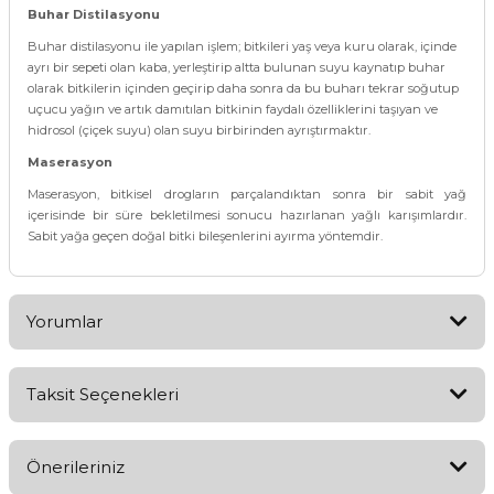
Buhar Distilasyonu
Buhar distilasyonu ile yapılan işlem; bitkileri yaş veya kuru olarak, içinde
ayrı bir sepeti olan kaba, yerleştirip altta bulunan suyu kaynatıp buhar
olarak bitkilerin içinden geçirip daha sonra da bu buharı tekrar soğutup
uçucu yağın ve artık damıtılan bitkinin faydalı özelliklerini taşıyan ve
hidrosol (çiçek suyu) olan suyu birbirinden ayrıştırmaktır.
Maserasyon
Maserasyon, bitkisel drogların parçalandıktan sonra bir sabit yağ
içerisinde bir süre bekletilmesi sonucu hazırlanan yağlı karışımlardır.
Sabit yağa geçen doğal bitki bileşenlerini ayırma yöntemdir.
Yorumlar
Taksit Seçenekleri
Bu ürüne ilk yorumu siz yapın!
Önerileriniz