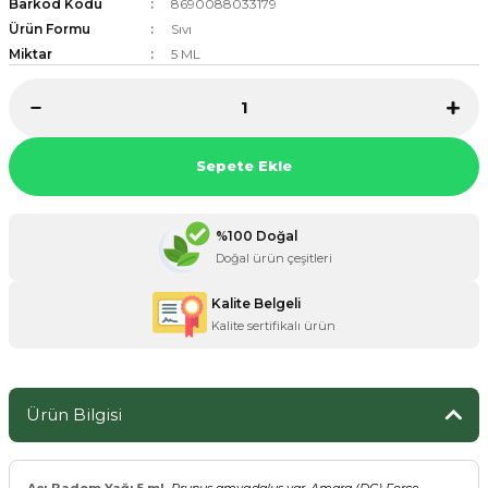
Barkod Kodu
8690088033179
Ürün Formu
Sıvı
Miktar
5 ML
ZANE ÜRÜNLERİ
ORCU BESİNLERİ
Sepete Ekle
%100 Doğal
Doğal ürün çeşitleri
Kalite Belgeli
Kalite sertifikalı ürün
Ürün Bilgisi
Acı Badem Yağı 5 ml
Prunus amygdalus var. Amara (DC) Force