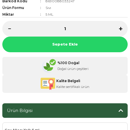
Barkod Kodu
8690088033247
Ürün Formu
Sıvı
Miktar
5 ML
ZANE ÜRÜNLERİ
ORCU BESİNLERİ
Sepete Ekle
%100 Doğal
Doğal ürün çeşitleri
Kalite Belgeli
Kalite sertifikalı ürün
Ürün Bilgisi
Çay Ağacı Yağı 5 ml