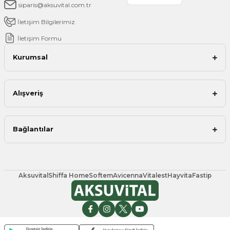
siparis@aksuvital.com.tr
İletişim Bilgilerimiz
İletişim Formu
Kurumsal
Alışveriş
Bağlantılar
Aksuvital
Shiffa Home
Softem
Avicenna
Vitalest
Hayvita
Fastip