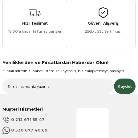
Bu ürünün fiyat bilgisi, resim, ürün açıklamalarında ve diğer
konularda yetersiz gördüğünüz noktaları öneri formunu
kullanarak tarafımıza iletebilirsiniz.
Görüş ve önerileriniz için teşekkür ederiz.
Hızlı Teslimat
Güvenli Alışveriş
16:00’a kadar ki tüm siparişler
256bit SSL Sertifikası
Ürün resmi kalitesiz, bozuk veya görüntülenemiyor.
Ürün açıklamasında eksik bilgiler bulunuyor.
Ürün bilgilerinde hatalar bulunuyor.
Ürün fiyatı diğer sitelerden daha pahalı.
Yeniliklerden ve Fırsatlardan Haberdar Olun!
Bu ürüne benzer farklı alternatifler olmalı.
E-Mail adresinizi haber listemize kaydedin, bizi takip etmeye başlayın.
Kaydet
Müşteri Hizmetleri
Gönder
0 212 671 55 47
0 530 677 40 69