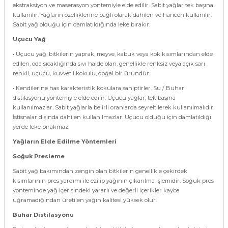
ekstraksiyon ve maserasyon yöntemiyle elde edilir. Sabit yağlar tek başına
kullanılır. Yağların özelliklerine bağlı olarak dahilen ve haricen kullanılır.
Sabit yağ olduğu için damlatıldığında leke bırakır.
Uçucu Yağ
• Uçucu yağ, bitkilerin yaprak, meyve, kabuk veya kök kısımlarından elde
edilen, oda sıcaklığında sıvı halde olan, genellikle renksiz veya açık sarı
renkli, uçucu, kuvvetli kokulu, doğal bir üründür.
• Kendilerine has karakteristik kokulara sahiptirler. Su / Buhar
distilasyonu yöntemiyle elde edilir. Uçucu yağlar, tek başına
kullanılmazlar. Sabit yağlarla belirli oranlarda seyreltilerek kullanılmalıdır.
İstisnalar dışında dahilen kullanılmazlar. Uçucu olduğu için damlatıldığı
yerde leke bırakmaz.
Yağların Elde Edilme Yöntemleri
Soğuk Presleme
Sabit yağ bakımından zengin olan bitkilerin genellikle çekirdek
kısımlarının pres yardımı ile ezilip yağının çıkarılma işlemidir. Soğuk pres
yönteminde yağ içerisindeki yararlı ve değerli içerikler kayba
uğramadığından üretilen yağın kalitesi yüksek olur.
Buhar Distilasyonu