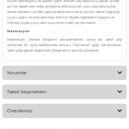
Buhar distilasyonu ile yapılan işlem; bitkileri yaş veya kuru olarak, içinde
ayrı bir sepeti olan kaba, yerleştirip altta bulunan suyu kaynatıp buhar
olarak bitkilerin içinden geçirip daha sonra da bu buharı tekrar soğutup
uçucu yağın ve artık damıtılan bitkinin faydalı özelliklerini taşıyan ve
hidrosol (çiçek suyu) olan suyu birbirinden ayrıştırmaktır.
Maserasyon
Maserasyon, bitkisel drogların parçalandıktan sonra bir sabit yağ
içerisinde bir süre bekletilmesi sonucu hazırlanan yağlı karışımlardır.
Sabit yağa geçen doğal bitki bileşenlerini ayırma yöntemdir.
Yorumlar
Taksit Seçenekleri
Bu ürüne ilk yorumu siz yapın!
Önerileriniz
Yorum Yaz