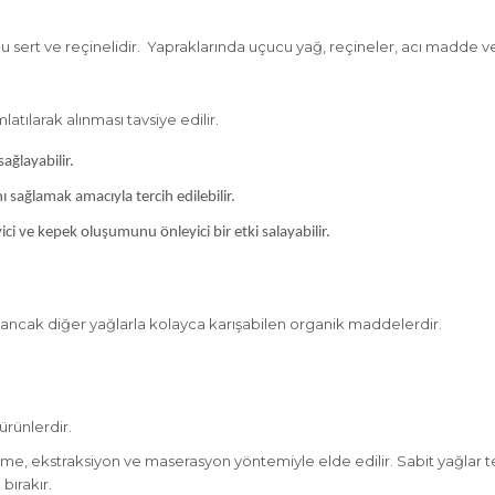
 sert ve reçinelidir.
Yapraklarında uçucu yağ, reçineler, acı madde ve
tılarak alınması tavsiye edilir.
ağlayabilir.
 sağlamak amacıyla tercih edilebilir.
ici ve kepek oluşumunu önleyici bir etki salayabilir.
ancak diğer yağlarla kolayca karışabilen organik maddelerdir.
ürünlerdir.
leme, ekstraksiyon ve maserasyon yöntemiyle elde edilir. Sabit yağlar tek
bırakır.