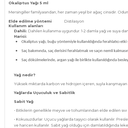
Okaliptus Yağı 5 ml
Mersingiller familyasından, her zaman yeşil bir ağaç cinsidir. Odunu
Elde edilme yöntemi
Distilasyon
Kullanım alanları
Dahili:
Dahilen kullanıma uygundur. 1-2 damla yağ ve suya damla
Harici:
•
Okaliptus yağı, buğu yöntemiyle kullanıldığında ferahlatıcı etki s
•
Saç bakımında, saç derisini ferahlatmak ve saçın nemli kalmasını
•
Saç dökülmelerinde, argan yağı ile birlikte kullanıldığında besley
Yağ nedir?
Yüksek miktarda karbon ve hidrojen içeren, suyla karışmayan 
Yağlarda Uçuculuk ve Sabitlik
Sabit Yağ
• Bitkilerin genellikle meyve ve tohumlarından elde edilen sıvı 
• Kokusuzdurlar. Uçucu yağlarda taşıyıcı olarak kullanılır. Pres
ve haricen kullanılır. Sabit yağ olduğu için damlatıldığında leke 