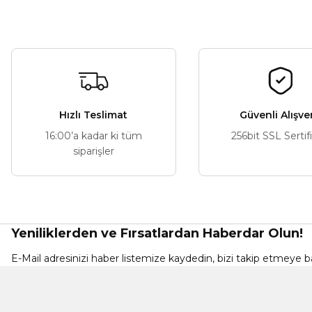
Bu ürünün fiyat bilgisi, resim, ürün açıklamalarında ve diğer ko
Görüş ve önerileriniz için teşekkür ederiz.
Ürün resmi kalitesiz, bozuk veya görüntülenemiyor.
Ürün açıklamasında eksik bilgiler bulunuyor.
Ürün bilgilerinde hatalar bulunuyor.
Hızlı Teslimat
Güvenli Alışve
Ürün fiyatı diğer sitelerden daha pahalı.
16:00’a kadar ki tüm
256bit SSL Sertif
Bu ürüne benzer farklı alternatifler olmalı.
siparişler
Yeniliklerden ve Fırsatlardan Haberdar Olun!
E-Mail adresinizi haber listemize kaydedin, bizi takip etmeye ba