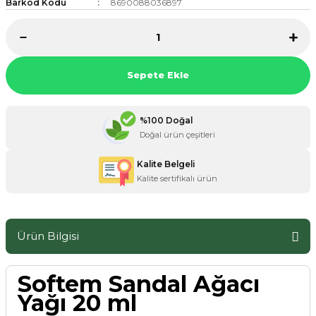
Barkod Kodu
8690088036897
ZANE ÜRÜNLERİ
Sepete Ekle
ORCU BESİNLERİ
%100 Doğal
Doğal ürün çeşitleri
Kalite Belgeli
Kalite sertifikalı ürün
Ürün Bilgisi
Softem Sandal Ağacı
Yağı 20 ml