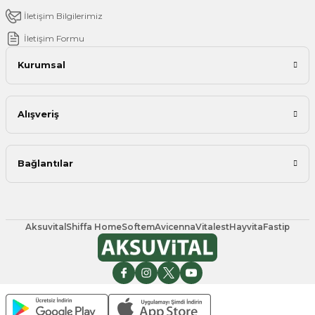
İletişim Bilgilerimiz
İletişim Formu
Kurumsal
Alışveriş
Bağlantılar
Aksuvital
Shiffa Home
Softem
Avicenna
Vitalest
Hayvita
Fastip