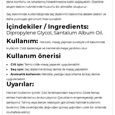
daha konforlu ve rahatlamış hissedilmesine katkı sağlayabilir. Özellikle
akşam bakım rutinlerinde huzurlu bir atmosfer oluşturur.
Saç bakımında kullanıldığında saç diplerinin bakımına destek olabilir ve
daha yumuşak görünüm hissi sunabilir.
İçindekiler / Ingredients:
Dipropylene Glycol, Santalum Album Oil.
Kullanım:
Haricen, masaj yapmak suretiyle cilt bakımında
kullanılır. Cildi beslemeye ve nemlendirmeye yardımcı olur.
Kullanım önerisi
Cilt için:
Temiz cilde masaj yaparak uygulanabilir.
Saç için:
Saç diplerine birkaç damla ile masaj yapılabilir.
Aromatik kullanım:
Mendile, yastığa veya ortama birkaç damla
uygulanabilir.
Uyarılar:
Haricen kullanım içindir. Göz ile temasından kaçınınız. Gözle temas
etmesi halinde bol su ile durulayınız. Çocukların erişemeyeceği yerde
saklayınız. Tahriş veya alerjik reaksiyon görülmesi halinde kullanımı
bırakınız. Oda sıcaklığında, doğrudan güneş ışığından uzak bir ortamda
muhafaza ediniz.