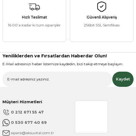
Ürün fiyatı diğer sitelerden daha pahalı.
Bu ürüne benzer farklı alternatifler olmalı.
Hızlı Teslimat
Güvenli Alışveriş
16:00’a kadar ki tüm siparişler
256bit SSL Sertifikası
Gönder
Yeniliklerden ve Fırsatlardan Haberdar Olun!
E-Mail adresinizi haber listemize kaydedin, bizi takip etmeye başlayın.
Kaydet
Müşteri Hizmetleri
0 212 671 55 47
0 530 677 40 69
siparis@aksuvital.com.tr