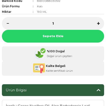
Barkod Kodu
8690088030512
Ürün Formu
Katı
Miktar
190 ML
ZANE ÜRÜNLERİ
ORCU BESİNLERİ
Sepete Ekle
%100 Doğal
Doğal ürün çeşitleri
Kalite Belgeli
Kalite sertifikalı ürün
Ürün Bilgisi