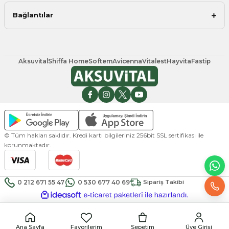
Bağlantılar
Aksuvital
Shiffa Home
Softem
Avicenna
Vitalest
Hayvita
Fastip
© Tüm hakları saklıdır. Kredi kartı bilgileriniz 256bit SSL sertifikası ile
korunmaktadır.
0 212 671 55 47
0 530 677 40 69
Sipariş Takibi
ideasoft
ile
e-
hazırlandı.
ticaret
paketleri
Ana Sayfa
Favorilerim
Sepetim
Üye Girişi