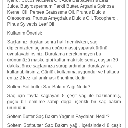
İ
çerik : Cocos Nucifera Oil, Aloe Barbadensis Leaf
Juice, Butyrospermum Parkii Butter, Argania Spinosa
Kernel Oil, Persea Grat
ıssıma Oil, Prunus Dulcis
Oleosomes, Prunus Amygdalus Dulcis Oil, Tocopherol,
Pinus Sylvetris Leaf Oil
Kullanım
Önerisi:
Saçlarınızı duştan sonra hafif nemliyken, sa
ç
diplerinizden uçlar
ına doğru masaj yaparak ürünü
uygulayabilirsiniz. Durulama gerektirmeyen bu
ürünümüzü maske gibi kullanmak isterseniz, duştan 30
dakika önce saçlarınıza sürüp ardından durulayarak
kullanabilirsiniz. Günlük kullanıma uygundur ve haftada
en az 2 kez kullanılması önerilmektedir.
Softem Softbutter Saç Bakım Yağı Nedir?
Saç için fayda sağlayan 8
çe
şit yağ ile hazırlanmış,
güçlü bir emilime sahip doğal içerikli bir saç bakım
ürünüdür.
Softem Butter Saç Bakım Yağının Faydaları Nedir?
Softem Softbutter Saç Bakım yağı, i
çerisindeki 8 çe
şit