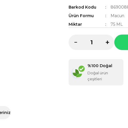
Barkod Kodu
869008
Ürün Formu
Macun
Miktar
75 ML
%100 Doğal
Doğal ürün
çeşitleri
eriniz