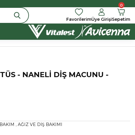
0
Favorilerim
Üye Girişi
Sepetim
TÜS - NANELİ DİŞ MACUNU -
 BAKIM
,
AĞIZ VE DİŞ BAKIMI