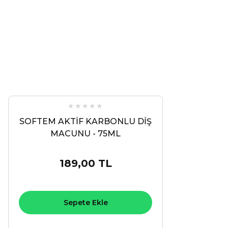
Bu ürünün fiyat bilgisi, resim, ürün açıklamalarında ve diğer ko
Görüş ve önerileriniz için teşekkür ederiz.
Ürün resmi kalitesiz, bozuk veya görüntülenemiyor.
Ürün açıklamasında eksik bilgiler bulunuyor.
Ürün bilgilerinde hatalar bulunuyor.
Ürün fiyatı diğer sitelerden daha pahalı.
Bu ürüne benzer farklı alternatifler olmalı.
SOFTEM AKTİF KARBONLU DİŞ
MACUNU - 75ML
189,00 TL
Sepete Ekle