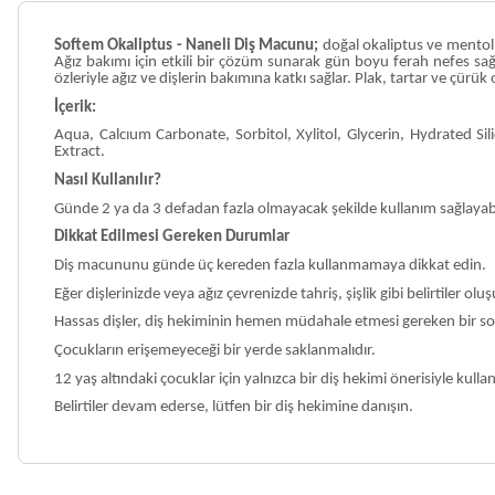
Softem Okaliptus - Naneli Diş Macunu;
doğal okaliptus ve mentol i
Ağız bakımı için etkili bir çözüm sunarak gün boyu ferah nefes sağla
özleriyle ağız ve dişlerin bakımına katkı sağlar. Plak, tartar ve çü
İçerik:
Aqua, Calcıum Carbonate, Sorbitol, Xylitol, Glycerin, Hydrated 
Extract.
Nasıl Kullanılır?
Günde 2 ya da 3 defadan fazla olmayacak şekilde kullanım sağlayabi
Dikkat Edilmesi Gereken Durumlar
Diş macununu günde üç kereden fazla kullanmamaya dikkat edin.
Eğer dişlerinizde veya ağız çevrenizde tahriş, şişlik gibi belirtiler 
Hassas dişler, diş hekiminin hemen müdahale etmesi gereken bir sorun
Çocukların erişemeyeceği bir yerde saklanmalıdır.
12 yaş altındaki çocuklar için yalnızca bir diş hekimi önerisiyle kullan
Belirtiler devam ederse, lütfen bir diş hekimine danışın.