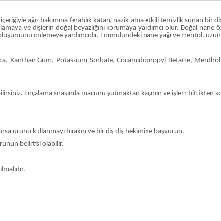
çeriğiyle ağız bakımına ferahlık katan, nazik ama etkili temizlik sunan bir di
maya ve dişlerin doğal beyazlığını korumaya yardımcı olur. Doğal nane özleri 
rük oluşumunu önlemeye yardımcıdır. Formülündeki nane yağı ve mentol, uzun sü
Silica, Xanthan Gum, Potassıum Sorbate, Cocamıdopropyl Betaıne, Menthol,
lirsiniz. Fırçalama sırasında macunu yutmaktan kaçının ve işlem bittikten 
oluşursa ürünü kullanmayı bırakın ve bir diş diş hekimine başvurun.
un belirtisi olabilir.
ılmalıdır.