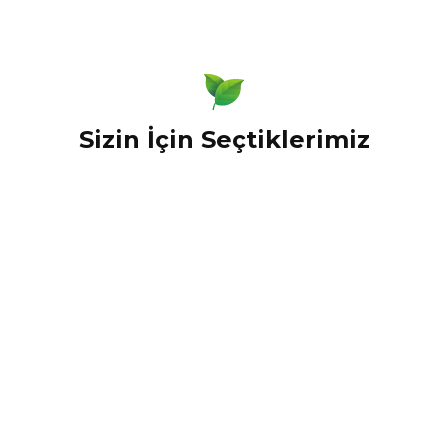
nularda yetersiz gördüğünüz noktaları öneri formunu kullanarak tarafımız
Bu ürüne ilk yorumu siz yapın!
Yorum Yaz
Sizin İçin Seçtiklerimiz
Gönder