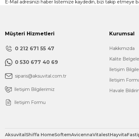
E-Mail adresinizi haber listemize kaydedin, bizi takip etmeye ba
Müşteri Hizmetleri
Kurumsal
0 212 671 55 47
Hakkımızda
Kalite Belgel
0 530 677 40 69
İletişim Bilgil
siparis@aksuvital.com.tr
İletişim Form
İletişim Bilgilerimiz
Havale Bildir
İletişim Formu
Aksuvital
Shiffa Home
Softem
Avicenna
Vitalest
Hayvita
Fasti