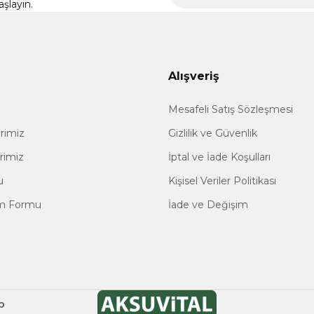
şlayın.
Alışveriş
Mesafeli Satış Sözleşmesi
erimiz
Gizlilik ve Güvenlik
erimiz
İptal ve İade Koşulları
u
Kişisel Veriler Politikası
im Formu
İade ve Değişim
p