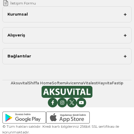
İletişim Formu
Kurumsal
Alışveriş
Bağlantılar
Aksuvital
Shiffa Home
Softem
Avicenna
Vitalest
Hayvita
Fastip
© Tüm hakları saklıdır. Kredi kartı bilgileriniz 256bit SSL sertifikası ile
korunmaktadır.