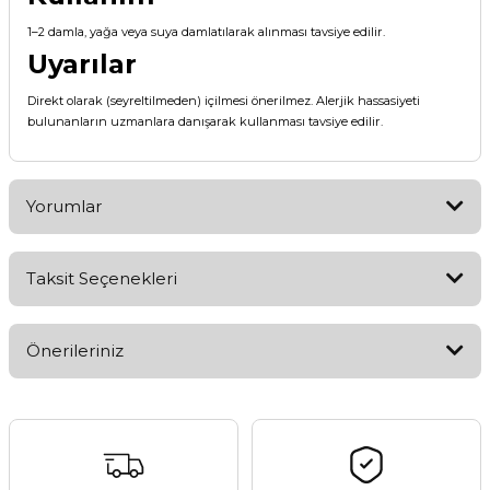
1–2 damla, yağa veya suya damlatılarak alınması tavsiye edilir.
Uyarılar
Direkt olarak (seyreltilmeden) içilmesi önerilmez. Alerjik hassasiyeti
bulunanların uzmanlara danışarak kullanması tavsiye edilir.
Yorumlar
Taksit Seçenekleri
Bu ürüne ilk yorumu siz yapın!
Önerileriniz
Yorum Yaz
Bu ürünün fiyat bilgisi, resim, ürün açıklamalarında ve diğer
konularda yetersiz gördüğünüz noktaları öneri formunu
kullanarak tarafımıza iletebilirsiniz.
Görüş ve önerileriniz için teşekkür ederiz.