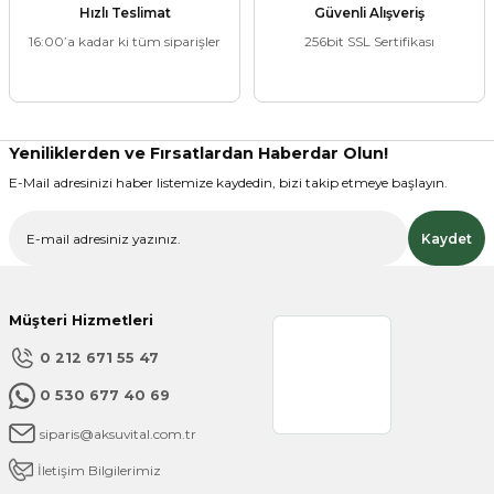
Hızlı Teslimat
Güvenli Alışveriş
16:00’a kadar ki tüm siparişler
256bit SSL Sertifikası
Ürün resmi kalitesiz, bozuk veya görüntülenemiyor.
Ürün açıklamasında eksik bilgiler bulunuyor.
Ürün bilgilerinde hatalar bulunuyor.
Ürün fiyatı diğer sitelerden daha pahalı.
Yeniliklerden ve Fırsatlardan Haberdar Olun!
Bu ürüne benzer farklı alternatifler olmalı.
E-Mail adresinizi haber listemize kaydedin, bizi takip etmeye başlayın.
Kaydet
Müşteri Hizmetleri
Gönder
0 212 671 55 47
0 530 677 40 69
siparis@aksuvital.com.tr
İletişim Bilgilerimiz