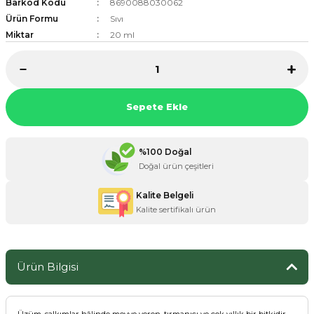
Barkod Kodu
8690088030062
Ürün Formu
Sıvı
Miktar
20 ml
ZANE ÜRÜNLERİ
ORCU BESİNLERİ
Sepete Ekle
%100 Doğal
Doğal ürün çeşitleri
Kalite Belgeli
Kalite sertifikalı ürün
Ürün Bilgisi
Üzüm, salkımlar hâlinde meyve veren, tırmanıcı ve çok yıllık bir bitkidir.