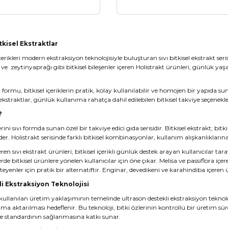
itkisel Ekstraktlar
içerikleri modern ekstraksiyon teknolojisiyle buluşturan sıvı bitkisel ekstrakt seris
ve zeytinyaprağı gibi bitkisel bileşenler içeren Holistrakt ürünleri, günlük yaşa
kt formu, bitkisel içeriklerin pratik, kolay kullanılabilir ve homojen bir yapıd
ı ekstraktlar, günlük kullanıma rahatça dahil edilebilen bitkisel takviye seçenekler
?
lerini sıvı formda sunan özel bir takviye edici gıda serisidir. Bitkisel ekstrakt; 
 eder. Holistrakt serisinde farklı bitkisel kombinasyonlar, kullanım alışkanlıkların
eren sıvı ekstrakt ürünleri, bitkisel içerikli günlük destek arayan kullanıcılar tar
 bitkisel ürünlere yönelen kullanıcılar için öne çıkar. Melisa ve passiflora içeren
eyenler için pratik bir alternatiftir. Enginar, devedikeni ve karahindiba içeren ür
i Ekstraksiyon Teknolojisi
 kullanılan üretim yaklaşımının temelinde ultrason destekli ekstraksiyon teknoloj
tama aktarılması hedeflenir. Bu teknoloji, bitki özlerinin kontrollü bir üretim s
te standardının sağlanmasına katkı sunar.