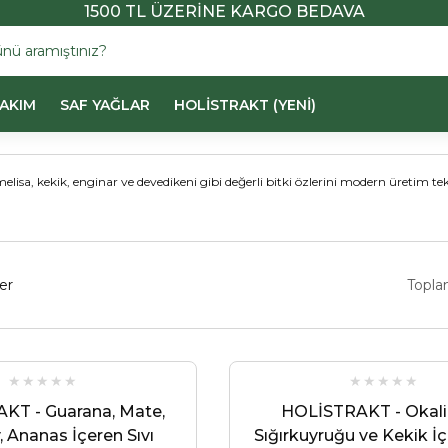
1500 TL ÜZERİNE KARGO BEDAVA
BAKIM
SAF YAĞLAR
HOLİSTRAKT (YENİ)
melisa, kekik, enginar ve devedikeni gibi değerli bitki özlerini modern üretim t
er
Topla
KT - Guarana, Mate,
HOLİSTRAKT - Okali
y, Ananas İçeren Sıvı
Sığırkuyruğu ve Kekik İç