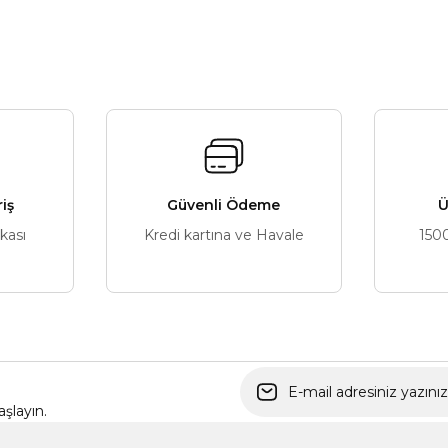
riş
Güvenli Ödeme
Ü
ikası
Kredi kartına ve Havale
150
şlayın.