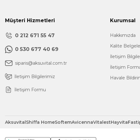
Müşteri Hizmetleri
Kurumsal
0 212 671 55 47
Hakkımızda
Kalite Belgel
0 530 677 40 69
İletişim Bilgil
siparis@aksuvital.com.tr
İletişim Form
İletişim Bilgilerimiz
Havale Bildir
İletişim Formu
Aksuvital
Shiffa Home
Softem
Avicenna
Vitalest
Hayvita
Fasti