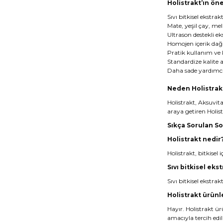
Holistrakt’ın öne
Sıvı bitkisel ekstra
Mate, yeşil çay, mel
Ultrason destekli ek
Homojen içerik dağ
Pratik kullanım ve
Standardize kalite a
Daha sade yardımc
Neden Holistrak
Holistrakt, Aksuvital
araya getiren Holist
Sıkça Sorulan So
Holistrakt nedir
Holistrakt, bitkisel
Sıvı bitkisel ek
Sıvı bitkisel ekstr
Holistrakt ürünle
Hayır. Holistrakt ür
amacıyla tercih edili