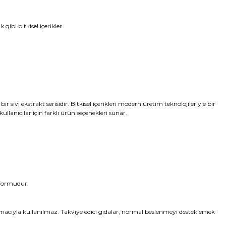
gibi bitkisel içerikler
ir sıvı ekstrakt serisidir. Bitkisel içerikleri modern üretim teknolojileriyle bir
llanıcılar için farklı ürün seçenekleri sunar.
n formudur.
si amacıyla kullanılmaz. Takviye edici gıdalar, normal beslenmeyi desteklemek