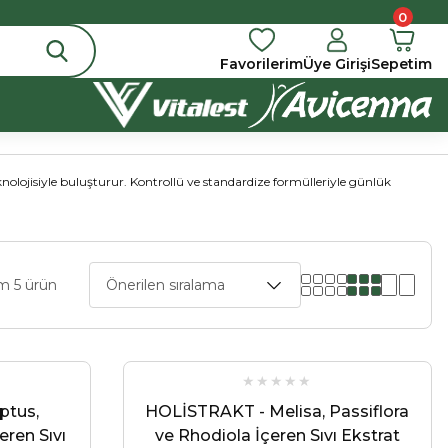
0
Favorilerim
Üye Girişi
Sepetim
eknolojisiyle buluşturur. Kontrollü ve standardize formülleriyle günlük
m 5 ürün
ptus,
HOLİSTRAKT - Melisa, Passiflora
eren Sıvı
ve Rhodiola İçeren Sıvı Ekstrat