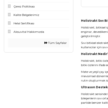
Çerez Politikası
Kalite Belgelerimiz
Holistrakt Sıvı B
Helal Sertifikası
Holistrakt, bitkisel 
Aksuvital Hakkımızda
enginar
,
devedikeni
geliştirilmiştir.
Tüm Sayfalar
Sıvı bitkisel ekstra
kullanıcılar için sıv
Holistrakt Nedir
Holistrakt, bitki öz
bitki özlerini ifade
Mate ve yeşil çay iç
mevsimsel dönemlerde
rutin oluşturmak ist
Ultrason Destekl
Holistrakt serisinde
bileşenlerin sıvı or
partide benzer kali