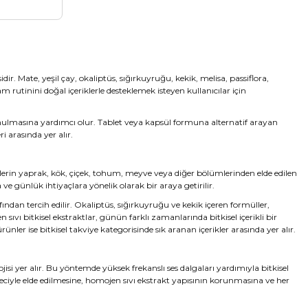
idir.
Mate
, yeşil çay,
okaliptüs
, sığırkuyruğu, kekik,
melisa
,
passiflora
,
m rutinini doğal içeriklerle desteklemek isteyen kullanıcılar için
a sunulmasına yardımcı olur. Tablet veya kapsül formuna alternatif arayan
i arasında yer alır.
bitkilerin yaprak, kök, çiçek, tohum, meyve veya diğer bölümlerinden elde edilen
a ve günlük ihtiyaçlara yönelik olarak bir araya getirilir.
afından tercih edilir. Okaliptüs, sığırkuyruğu ve kekik içeren formüller,
 sıvı bitkisel ekstraktlar, günün farklı zamanlarında bitkisel içerikli bir
ünler ise bitkisel takviye kategorisinde sık aranan içerikler arasında yer alır.
isi yer alır. Bu yöntemde yüksek frekanslı ses dalgaları yardımıyla bitkisel
üreciyle elde edilmesine, homojen sıvı ekstrakt yapısının korunmasına ve her