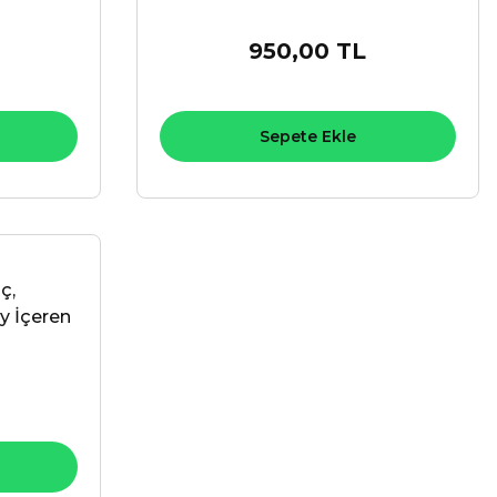
250 ML
950,00 TL
Sepete Ekle
ç,
ay İçeren
ML