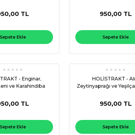
strat 250 ML
Ekstrat 250 ML
950,00 TL
950,00 TL
Sepete Ekle
Sepete Ekle
TRAKT - Enginar,
HOLİSTRAKT - Alı
eni ve Karahindiba
Zeytinyaprağı ve Yeşilç
Sıvı Ekstrat 250 ML
Sıvı Ekstrat 250 
950,00 TL
950,00 TL
Sepete Ekle
Sepete Ekle