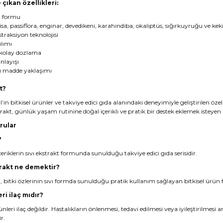
 çıkan özellikleri:
kt formu
isa, passiflora, enginar, devedikeni, karahindiba, okaliptüs, sığırkuyruğu ve kekik 
straksiyon teknolojisi
ılımı
 kolay dozlama
nlayışı
ı madde yaklaşımı
t?
’in bitkisel ürünler ve takviye edici gıda alanındaki deneyimiyle geliştirilen özel b
rakt, günlük yaşam rutinine doğal içerikli ve pratik bir destek eklemek isteyen ku
rular
?
 içeriklerin sıvı ekstrakt formunda sunulduğu takviye edici gıda serisidir.
strakt ne demektir?
akt, bitki özlerinin sıvı formda sunulduğu pratik kullanım sağlayan bitkisel ürü
ri ilaç mıdır?
ünleri ilaç değildir. Hastalıkların önlenmesi, tedavi edilmesi veya iyileştirilme
r.