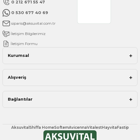
0 212 671 55 47
0 530 677 40 69
siparis@aksuvital.com.tr
İletişim Bilgilerimiz
İletişim Formu
Kurumsal
Alışveriş
Bağlantılar
Aksuvital
Shiffa Home
Softem
Avicenna
Vitalest
Hayvita
Fastip