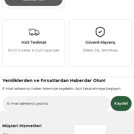
ZANE ÜRÜNLERİ
ORCU BESİNLERİ
Hızlı Teslimat
Güvenli Alışveriş
16:00’a kadar ki tüm siparişler
256bit SSL Sertifikası
Yeniliklerden ve Fırsatlardan Haberdar Olun!
E-Mail adresinizi haber listemize kaydedin, bizi takip etmeye başlayın.
Kaydet
Müşteri Hizmetleri