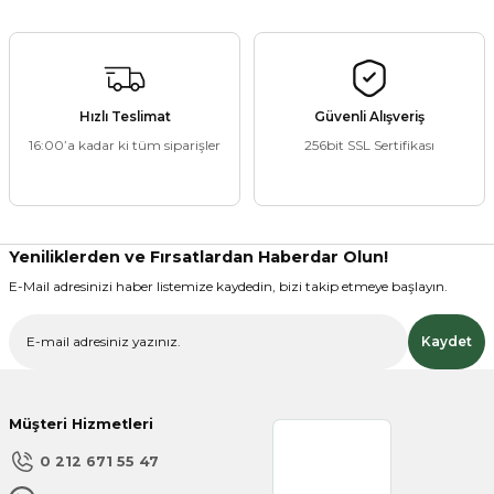
ZANE ÜRÜNLERİ
Hızlı Teslimat
Güvenli Alışveriş
16:00’a kadar ki tüm siparişler
256bit SSL Sertifikası
ORCU BESİNLERİ
Yeniliklerden ve Fırsatlardan Haberdar Olun!
E-Mail adresinizi haber listemize kaydedin, bizi takip etmeye başlayın.
Kaydet
Müşteri Hizmetleri
0 212 671 55 47