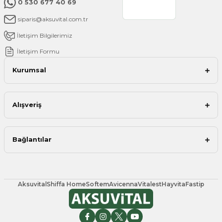
0 530 677 40 69
siparis@aksuvital.com.tr
İletişim Bilgilerimiz
İletişim Formu
Kurumsal
Alışveriş
Bağlantılar
Aksuvital
Shiffa Home
Softem
Avicenna
Vitalest
Hayvita
Fastip