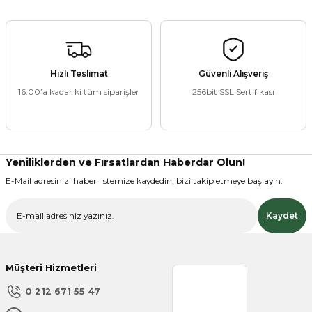
ZANE ÜRÜNLERİ
Hızlı Teslimat
Güvenli Alışveriş
16:00’a kadar ki tüm siparişler
256bit SSL Sertifikası
ORCU BESİNLERİ
Yeniliklerden ve Fırsatlardan Haberdar Olun!
E-Mail adresinizi haber listemize kaydedin, bizi takip etmeye başlayın.
Kaydet
Müşteri Hizmetleri
0 212 671 55 47