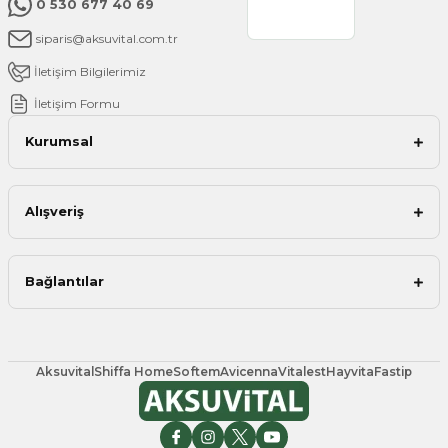
0 530 677 40 69
siparis@aksuvital.com.tr
İletişim Bilgilerimiz
İletişim Formu
Kurumsal
Alışveriş
Bağlantılar
Aksuvital
Shiffa Home
Softem
Avicenna
Vitalest
Hayvita
Fastip