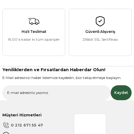
ZANE ÜRÜNLERİ
Hızlı Teslimat
Güvenli Alışveriş
16:00’a kadar ki tüm siparişler
256bit SSL Sertifikası
ORCU BESİNLERİ
Yeniliklerden ve Fırsatlardan Haberdar Olun!
E-Mail adresinizi haber listemize kaydedin, bizi takip etmeye başlayın.
Kaydet
Müşteri Hizmetleri
0 212 671 55 47