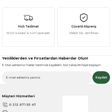
ZANE ÜRÜNLERİ
Hızlı Teslimat
Güvenli Alışveriş
16:00’a kadar ki tüm siparişler
256bit SSL Sertifikası
ORCU BESİNLERİ
Yeniliklerden ve Fırsatlardan Haberdar Olun!
E-Mail adresinizi haber listemize kaydedin, bizi takip etmeye başlayın.
Kaydet
Müşteri Hizmetleri
0 212 671 55 47