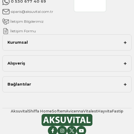
0 530 677 40 69
siparis@aksuvital.com.tr
İletişim Bilgilerimiz
İletişim Formu
Kurumsal
Alışveriş
Bağlantılar
Aksuvital
Shiffa Home
Softem
Avicenna
Vitalest
Hayvita
Fastip