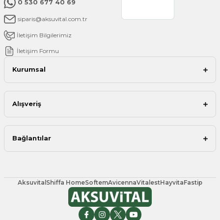
0 530 677 40 69
siparis@aksuvital.com.tr
İletişim Bilgilerimiz
İletişim Formu
Kurumsal
Alışveriş
Bağlantılar
Aksuvital
Shiffa Home
Softem
Avicenna
Vitalest
Hayvita
Fastip