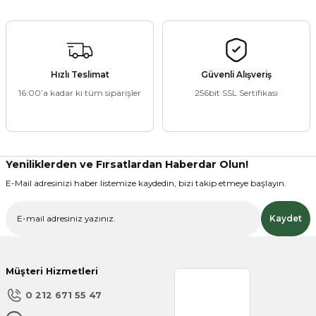
ZANE ÜRÜNLERİ
Hızlı Teslimat
Güvenli Alışveriş
16:00’a kadar ki tüm siparişler
256bit SSL Sertifikası
ORCU BESİNLERİ
Yeniliklerden ve Fırsatlardan Haberdar Olun!
E-Mail adresinizi haber listemize kaydedin, bizi takip etmeye başlayın.
Kaydet
Müşteri Hizmetleri
0 212 671 55 47