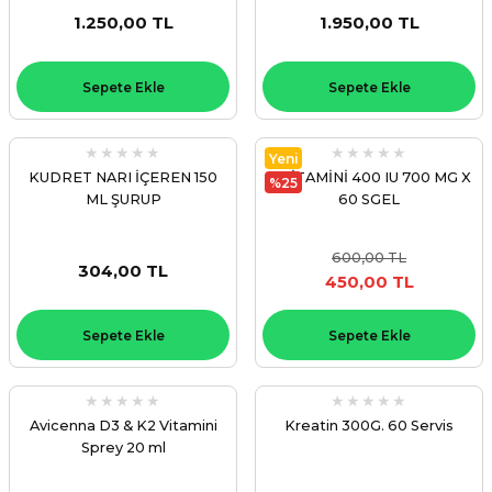
1.250,00 TL
1.950,00 TL
Sepete Ekle
Sepete Ekle
Yeni
KUDRET NARI İÇEREN 150
E VİTAMİNİ 400 IU 700 MG X
%25
ML ŞURUP
60 SGEL
600,00 TL
304,00 TL
450,00 TL
Sepete Ekle
Sepete Ekle
Avicenna D3 & K2 Vitamini
Kreatin 300G. 60 Servis
Sprey 20 ml