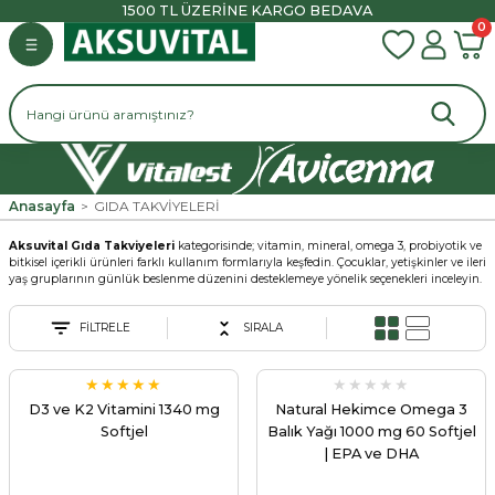
1500 TL ÜZERİNE KARGO BEDAVA
0
Geri Dön
Geri Dön
Geri Dön
Geri Dön
İYELERİ
L ÜRÜNLER
KIM
R
VİTAMİN
MİNERAL
BALIK YAĞI
BAL & PEKMEZ
BİTKİSEL MACUNLAR ve Vİ
AROMATİK SULAR ve BİTKİ
CİLT BAKIMI
SAÇ BAKIMI
DOĞAL YAĞLAR
YAĞLAR
LAR
B & B12 Vitamini
Çinko
Omega 3
Bal
Macun
Cilt Bakım Yağları
Şampuanlar
Sabit Yağlar
Z
Bitkisel Yağlar
ĞLAR
C Vitamini
Demir
Omega 3 6 9
Pekmez
Vital
Cilt Bakım Kremleri
Sabunlar
Uçucu Yağlar
Anasayfa
GIDA TAKVİYELERİ
CUNLAR ve VİTALLER
Aromatik Sular
Aksuvital Gıda Takviyeleri
kategorisinde; vitamin, mineral, omega 3, probiyotik ve
ĞLAR
D3 & K2 Vitamini
Kalsiyum
Cilt Bakım Kapsülleri
Saç Bakım Yağı
bitkisel içerikli ürünleri farklı kullanım formlarıyla keşfedin. Çocuklar, yetişkinler ve ileri
LAR ve BİTKİSEL YAĞLAR
AR
yaş gruplarının günlük beslenme düzenini desteklemeye yönelik seçenekleri inceleyin.
E Vitamini
Krom
PSÜLLER & TABLETLER
BAKIMI
FİLTRELE
SIRALA
MULTİVİTAMİN
Magnezyum
A ve SPREY
YLAR
D3 ve K2 Vitamini 1340 mg
Natural Hekimce Omega 3
Softjel
Balık Yağı 1000 mg 60 Softjel
NLERİ
ÜRÜNLER
| EPA ve DHA
ÖZEL TAKVİYELER