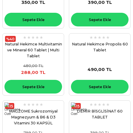
350,00 TL
390,00 TL
Sepete Ekle
Sepete Ekle
ZANE ÜRÜNLERİ
%40
ORCU BESİNLERİ
Natural Hekimce Multivitamin
Natural Hekimce Propolis 60
ve Mineral 60 Tablet | Multi
Tablet
Tablet
480,00 TL
490,00 TL
288,00 TL
Sepete Ekle
Sepete Ekle
%15
%15
MAGZOME Sukrozomiyal
DEMİR BİSGLİSİNAT 60
Magnezyum & B6 & D3
TABLET
Vitamini 30 KAPSÜL
799,00 TL
399,00 TL