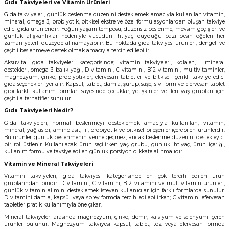
Gıda Takviyeleri
ve
Vitamin Ürünleri
Gıda takviyeleri, günlük beslenme düzenini desteklemek amacıyla kullanılan vitamin,
mineral
, omega 3, probiyotik, bitkisel ekstre ve özel formülasyonlardan oluşan takviye
edici gıda ürünleridir. Yoğun yaşam temposu, düzensiz beslenme, mevsim geçişleri ve
günlük alışkanlıklar nedeniyle vücudun ihtiyaç duyduğu bazı besin öğeleri her
zaman yeterli düzeyde alınamayabilir. Bu noktada gıda takviyesi ürünleri, dengeli ve
çeşitli beslenmeye destek olmak amacıyla tercih edilebilir.
Aksuvital gıda takviyeleri kategorisinde; vitamin takviyeleri,
kolajen
, mineral
destekleri, omega 3
balık yağı
, D vitamini, C vitamini, B12 vitamini, multivitaminler,
magnezyum, çinko, probiyotikler, efervesan tabletler ve
bitkisel içerikli takviye edici
gıda
seçenekleri yer alır. Kapsül, tablet, damla, şurup, saşe, sıvı form ve efervesan tablet
gibi farklı kullanım formları sayesinde çocuklar, yetişkinler ve ileri yaş grupları için
çeşitli alternatifler sunulur.
Gıda Takviyeleri Nedir?
Gıda takviyeleri; normal beslenmeyi desteklemek amacıyla kullanılan, vitamin,
mineral, yağ asidi, amino asit, lif, probiyotik ve bitkisel bileşenler içerebilen ürünlerdir.
Bu ürünler günlük beslenmenin yerine geçmez; ancak beslenme düzenini destekleyici
bir rol üstlenir. Kullanılacak ürün seçilirken yaş grubu, günlük ihtiyaç, ürün içeriği,
kullanım formu ve tavsiye edilen günlük porsiyon dikkate alınmalıdır.
Vitamin ve Mineral Takviyeleri
Vitamin takviyeleri, gıda takviyesi kategorisinde en çok tercih edilen ürün
gruplarından biridir. D vitamini, C vitamini, B12 vitamini ve multivitamin ürünleri;
günlük vitamin alımını desteklemek isteyen kullanıcılar için farklı formlarda sunulur.
D vitamini
damla
, kapsül veya
sprey
formda tercih edilebilirken; C vitamini efervesan
tabletler pratik kullanımıyla öne çıkar.
Mineral takviyeleri arasında magnezyum, çinko, demir, kalsiyum ve selenyum içeren
ürünler bulunur. Magnezyum takviyesi kapsül, tablet, toz veya efervesan formda