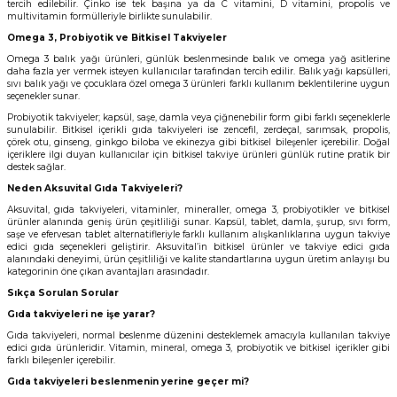
tercih edilebilir. Çinko ise tek başına ya da C vitamini, D vitamini, propolis ve
multivitamin formülleriyle birlikte sunulabilir.
Omega 3, Probiyotik ve Bitkisel Takviyeler
Omega 3 balık yağı ürünleri, günlük beslenmesinde balık ve omega yağ asitlerine
daha fazla yer vermek isteyen kullanıcılar tarafından tercih edilir. Balık yağı kapsülleri,
sıvı balık yağı ve
çocuklara özel
omega 3 ürünleri farklı kullanım beklentilerine uygun
seçenekler sunar.
Probiyotik takviyeler; kapsül, saşe, damla veya çiğnenebilir form gibi farklı seçeneklerle
sunulabilir. Bitkisel içerikli gıda takviyeleri ise zencefil, zerdeçal, sarımsak, propolis,
çörek otu, ginseng, ginkgo biloba ve ekinezya gibi bitkisel bileşenler içerebilir. Doğal
içeriklere ilgi duyan kullanıcılar için bitkisel takviye ürünleri günlük rutine pratik bir
destek sağlar.
Neden Aksuvital Gıda Takviyeleri?
Aksuvital, gıda takviyeleri, vitaminler, mineraller, omega 3, probiyotikler ve bitkisel
ürünler alanında geniş ürün çeşitliliği sunar. Kapsül, tablet, damla, şurup, sıvı form,
saşe ve efervesan tablet alternatifleriyle farklı kullanım alışkanlıklarına uygun takviye
edici gıda seçenekleri geliştirir. Aksuvital’in bitkisel ürünler ve takviye edici gıda
alanındaki deneyimi, ürün çeşitliliği ve kalite standartlarına uygun üretim anlayışı bu
kategorinin öne çıkan avantajları arasındadır.
Sıkça Sorulan Sorular
Gıda takviyeleri ne işe yarar?
Gıda takviyeleri, normal beslenme düzenini desteklemek amacıyla kullanılan takviye
edici gıda ürünleridir. Vitamin, mineral, omega 3, probiyotik ve bitkisel içerikler gibi
farklı bileşenler içerebilir.
Gıda takviyeleri beslenmenin yerine geçer mi?