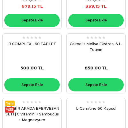
679,15 TL
339,15 TL
Sepete Ekle
Sepete Ekle
B COMPLEX - 60 TABLET
Calmelis Melisa Ekstresi & L-
Teanin
500,00 TL
850,00 TL
Sepete Ekle
Sepete Ekle
Yeni
ÜÇÜ BİR ARADA EFERVESAN
L-Carnitine 60 Kapsül
%55
SETİ | C Vitamini + Sambucus
+ Magnezyum