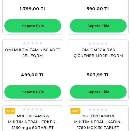
1.799,00 TL
590,00 TL
Sepete Ekle
Sepete Ekle
OMİ MULTİVİTAMİN 60 ADET
OMİ OMEGA-3 60
JEL FORM
ÇİĞNENEBİLİR JEL FORM
499,00 TL
503,99 TL
Sepete Ekle
Sepete Ekle
Yeni
Yeni
MULTİVİTAMİN &
MULTİVİTAMİN &
MULTİMİNERAL - ERKEK -
MULTİMİNERAL - KADIN -
1260 mg x 60 TABLET
1760 MG X 30 TABLET