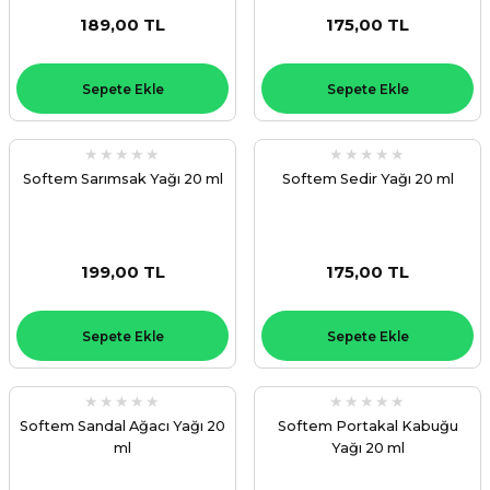
189,00 TL
175,00 TL
Sepete Ekle
Sepete Ekle
ZANE ÜRÜNLERİ
ORCU BESİNLERİ
Softem Sarımsak Yağı 20 ml
Softem Sedir Yağı 20 ml
199,00 TL
175,00 TL
Sepete Ekle
Sepete Ekle
Softem Sandal Ağacı Yağı 20
Softem Portakal Kabuğu
ml
Yağı 20 ml