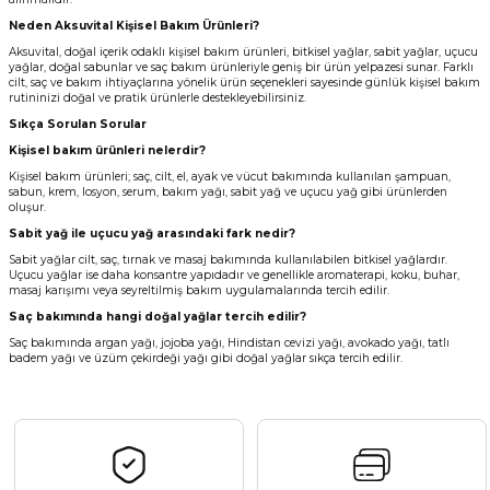
Neden Aksuvital Kişisel Bakım Ürünleri?
Aksuvital, doğal içerik odaklı kişisel bakım ürünleri, bitkisel yağlar, sabit yağlar, uçucu
yağlar, doğal sabunlar ve saç bakım ürünleriyle geniş bir ürün yelpazesi sunar. Farklı
cilt, saç ve bakım ihtiyaçlarına yönelik ürün seçenekleri sayesinde günlük kişisel bakım
rutininizi doğal ve pratik ürünlerle destekleyebilirsiniz.
Sıkça Sorulan Sorular
Kişisel bakım ürünleri nelerdir?
Kişisel bakım ürünleri; saç, cilt, el, ayak ve vücut bakımında kullanılan şampuan,
sabun, krem, losyon, serum, bakım yağı, sabit yağ ve uçucu yağ gibi ürünlerden
oluşur.
Sabit yağ ile uçucu yağ arasındaki fark nedir?
Sabit yağlar cilt, saç, tırnak ve masaj bakımında kullanılabilen bitkisel yağlardır.
Uçucu yağlar ise daha konsantre yapıdadır ve genellikle aromaterapi, koku, buhar,
masaj karışımı veya seyreltilmiş bakım uygulamalarında tercih edilir.
Saç bakımında hangi doğal yağlar tercih edilir?
Saç bakımında argan yağı, jojoba yağı, Hindistan cevizi yağı, avokado yağı, tatlı
badem yağı ve üzüm çekirdeği yağı gibi doğal yağlar sıkça tercih edilir.