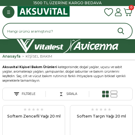
1500 TL ÜZERİNE KARGO BEDAVA
0
Geri Dön
Geri Dön
Geri Dön
Geri Dön
İYELERİ
L ÜRÜNLER
KIM
R
VİTAMİN
MİNERAL
BALIK YAĞI
BAL & PEKMEZ
BİTKİSEL MACUNLAR ve Vİ
AROMATİK SULAR ve BİTKİ
CİLT BAKIMI
SAÇ BAKIMI
DOĞAL YAĞLAR
YAĞLAR
LAR
B & B12 Vitamini
Çinko
Omega 3
Bal
Macun
Cilt Bakım Yağları
Şampuanlar
Sabit Yağlar
Z
Bitkisel Yağlar
ĞLAR
C Vitamini
Demir
Omega 3 6 9
Pekmez
Vital
Cilt Bakım Kremleri
Sabunlar
Uçucu Yağlar
Anasayfa
KİŞİSEL BAKIM
CUNLAR ve VİTALLER
Aromatik Sular
Aksuvital Kişisel Bakım Ürünleri
kategorisinde; doğal yağlar, uçucu ve sabit
ĞLAR
D3 & K2 Vitamini
Kalsiyum
Cilt Bakım Kapsülleri
Saç Bakım Yağı
yağlar, aromaterapi yağları, şampuanlar, doğal sabunlar ve bakım ürünlerini
LAR ve BİTKİSEL YAĞLAR
AR
keşfedin. Saç, cilt ve vücut bakım rutininizi farklı ihtiyaçlara uygun bitkisel içerikli
seçeneklerle tamamlayın.
E Vitamini
Krom
PSÜLLER & TABLETLER
BAKIMI
FİLTRELE
SIRALA
MULTİVİTAMİN
Magnezyum
A ve SPREY
YLAR
Softem Zencefil Yağı 20 ml
Softem Tarçın Yağı 20 ml
NLERİ
ÜRÜNLER
ÖZEL TAKVİYELER