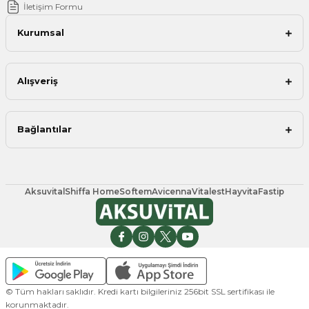
İletişim Formu
Kurumsal
Alışveriş
Bağlantılar
Aksuvital
Shiffa Home
Softem
Avicenna
Vitalest
Hayvita
Fastip
© Tüm hakları saklıdır. Kredi kartı bilgileriniz 256bit SSL sertifikası ile
korunmaktadır.